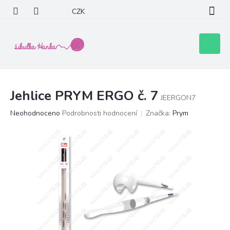
Přejít
CZK
na
obsah
Nákupní
košík
Jehlice PRYM ERGO č. 7
JEERGON7
Průměrné
Neohodnoceno
Podrobnosti hodnocení
Značka:
Prym
hodnocení
produktu
je
0,0
z
5
hvězdiček.