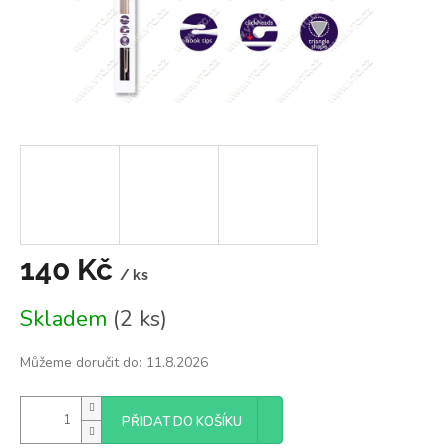
140 Kč
/ ks
Měrná
Skladem
(2 ks)
cena:
Můžeme doručit do:
11.8.2026
PŘIDAT DO KOŠÍKU