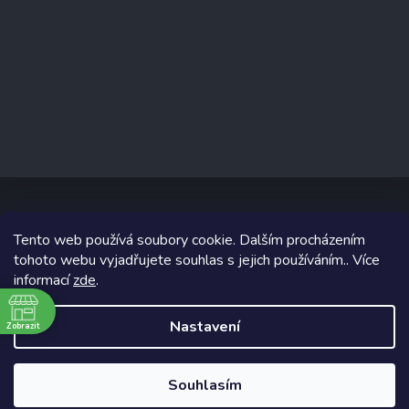
Tento web používá soubory cookie. Dalším procházením
Copyright 2026
www.prizealize.cz
. Všechna práva vyhrazena.
tohoto webu vyjadřujete souhlas s jejich používáním.. Více
informací
zde
.
Grafický návrh vytvořil a na Shoptet implementoval
Tomáš Hlad
&
Shoptetak.cz
.
Nastavení
Zobrazit
ě
Vytvořil Shoptet
Souhlasím