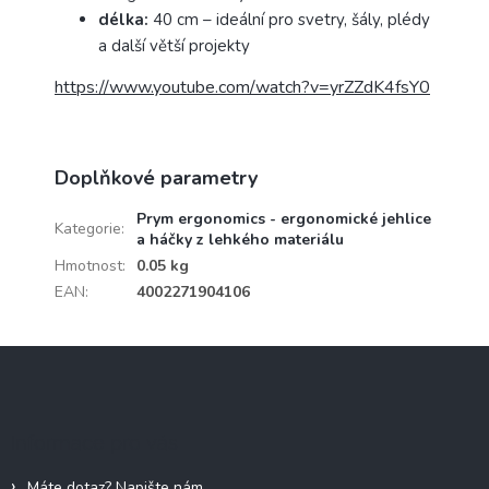
délka:
40 cm – ideální pro svetry, šály, plédy
a další větší projekty
https://www.youtube.com/watch?v=yrZZdK4fsY0
Doplňkové parametry
Prym ergonomics - ergonomické jehlice
Kategorie
:
a háčky z lehkého materiálu
Hmotnost
:
0.05 kg
EAN
:
4002271904106
Z
á
p
a
Informace pro vás
t
í
Máte dotaz? Napište nám