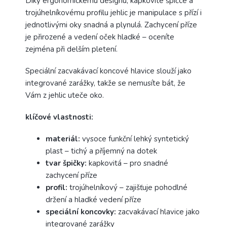
Díky ergonomickému designu, kapkovité špičce a
trojúhelníkovému profilu jehlic je manipulace s přízí i
jednotlivými oky snadná a plynulá. Zachycení příze
je přirozené a vedení oček hladké – oceníte
zejména při delším pletení.
Speciální zacvakávací koncové hlavice slouží jako
integrované zarážky, takže se nemusíte bát, že
Vám z jehlic uteče oko.
klíčové vlastnosti:
materiál:
vysoce funkční lehký syntetický
plast – tichý a příjemný na dotek
tvar špičky:
kapkovitá – pro snadné
zachycení příze
profil:
trojúhelníkový – zajišťuje pohodlné
držení a hladké vedení příze
speciální koncovky:
zacvakávací hlavice jako
integrované zarážky