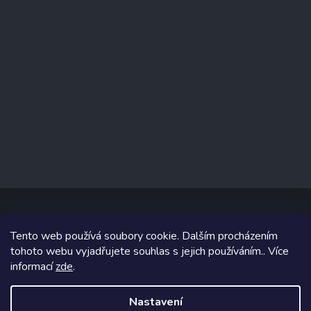
Tento web používá soubory cookie. Dalším procházením
Copyright 2026
www.prizealize.cz
. Všechna práva vyhrazena.
tohoto webu vyjadřujete souhlas s jejich používáním.. Více
informací
zde
.
Grafický návrh vytvořil a na Shoptet implementoval
Tomáš Hlad
&
Shoptetak.cz
.
Nastavení