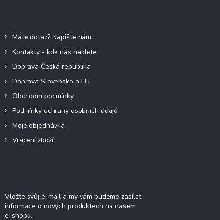
a
Informace pro vás
t
í
Máte dotaz? Napište nám
Kontakty - kde nás najdete
Doprava Česká republika
Doprava Slovensko a EU
Obchodní podmínky
Podmínky ochrany osobních údajů
Moje objednávka
Vrácení zboží
Odebírat newsletter
Vložte svůj e-mail a my vám budeme zasílat
informace o nových produktech na našem
e-shopu.