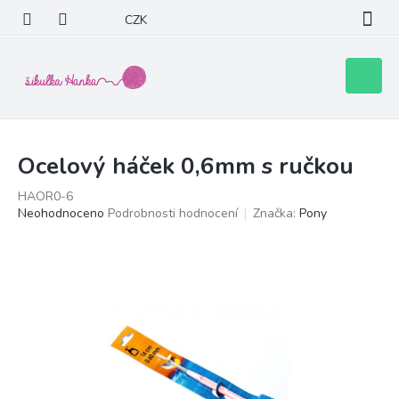
Přejít
CZK
na
obsah
Nákupní
košík
Ocelový háček 0,6mm s ručkou
HAOR0-6
Průměrné
Neohodnoceno
Podrobnosti hodnocení
Značka:
Pony
hodnocení
produktu
je
0,0
z
5
hvězdiček.