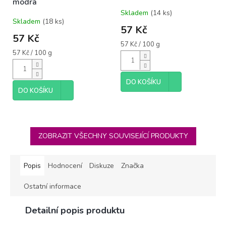
modrá
Skladem
(14 ks)
Průměrné
Skladem
(18 ks)
hodnocení
57 Kč
produktu
57 Kč
je
Měrná
57 Kč / 100 g
5,0
Měrná
cena:
57 Kč / 100 g
cena:
z
5
hvězdiček.
DO KOŠÍKU
DO KOŠÍKU
ZOBRAZIT VŠECHNY SOUVISEJÍCÍ PRODUKTY
Popis
Hodnocení
Diskuze
Značka
Ostatní informace
Detailní popis produktu