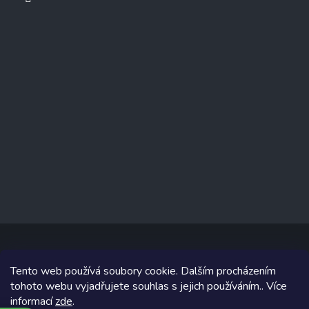
Tento web používá soubory cookie. Dalším procházením
Copyright 2026
www.prizealize.cz
. Všechna práva vyhrazena.
tohoto webu vyjadřujete souhlas s jejich používáním.. Více
informací
zde
.
Grafický návrh vytvořil a na Shoptet implementoval
Tomáš Hlad
&