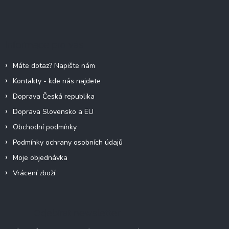
Z
á
p
a
Informace pro vás
t
í
Máte dotaz? Napište nám
Kontakty - kde nás najdete
Doprava Česká republika
Doprava Slovensko a EU
Obchodní podmínky
Podmínky ochrany osobních údajů
Moje objednávka
Vrácení zboží
Odebírat newsletter