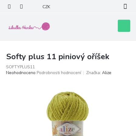
Přejít
CZK
na
obsah
Nákupní
košík
Softy plus 11 piniový oříšek
SOFTYPLUS11
Průměrné
Neohodnoceno
Podrobnosti hodnocení
Značka:
Alize
hodnocení
produktu
je
0,0
z
5
hvězdiček.