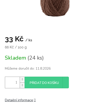
33 Kč
/ ks
Měrná
66 Kč / 100 g
cena:
Skladem
(24 ks)
Můžeme doručit do:
11.8.2026
PŘIDAT DO KOŠÍKU
Detailní informace