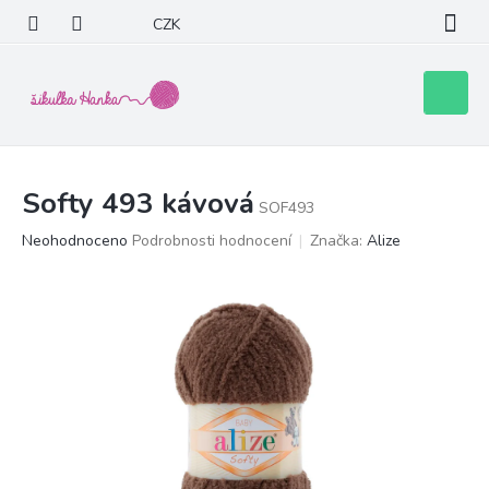
Přejít
CZK
na
obsah
Nákupní
košík
Softy 493 kávová
SOF493
Průměrné
Neohodnoceno
Podrobnosti hodnocení
Značka:
Alize
hodnocení
produktu
je
0,0
z
5
hvězdiček.