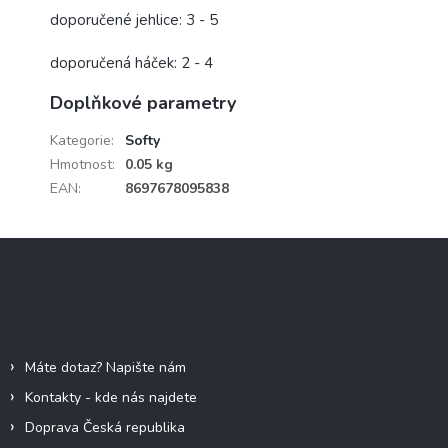
doporučené jehlice: 3 - 5
doporučená háček: 2 - 4
Doplňkové parametry
Kategorie
:
Softy
Hmotnost
:
0.05 kg
EAN
:
8697678095838
Z
á
p
a
Informace pro vás
t
í
Máte dotaz? Napište nám
Kontakty - kde nás najdete
Doprava Česká republika