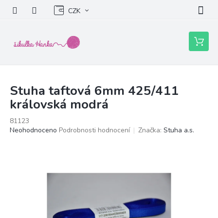
Přejít
CZK
na
obsah
Nákupní
košík
Stuha taftová 6mm 425/411
královská modrá
81123
Průměrné
Neohodnoceno
Podrobnosti hodnocení
Značka:
Stuha a.s.
hodnocení
produktu
je
0,0
z
5
hvězdiček.