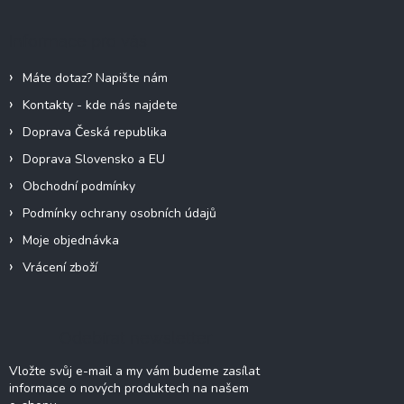
p
a
Informace pro vás
t
í
Máte dotaz? Napište nám
Kontakty - kde nás najdete
Doprava Česká republika
Doprava Slovensko a EU
Obchodní podmínky
Podmínky ochrany osobních údajů
Moje objednávka
Vrácení zboží
Odebírat newsletter
Vložte svůj e-mail a my vám budeme zasílat
informace o nových produktech na našem