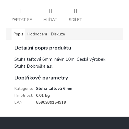
ZEPTAT SE
HLÍDAT
SDÍLET
Popis
Hodnocení
Diskuze
Detailní popis produktu
Stuha taftová 6mm. návin 10m. Česká výrobek
Stuha Dobruška a.s.
Doplňkové parametry
Kategorie
:
Stuha taftová 6mm
Hmotnost
:
0.01 kg
EAN
:
8590939154919
Z
á