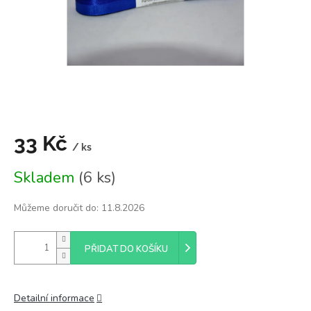
33 Kč
/ ks
Měrná
Skladem
(6 ks)
cena:
Můžeme doručit do:
11.8.2026
PŘIDAT DO KOŠÍKU
Detailní informace