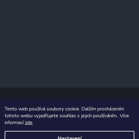
Tento web používá soubory cookie. Dalším procházením
Copyright 2026
www.prizealize.cz
. Všechna práva vyhrazena.
tohoto webu vyjadřujete souhlas s jejich používáním.. Více
informací
zde
.
Grafický návrh vytvořil a na Shoptet implementoval
Tomáš Hlad
&
Shoptetak.cz
.
Nastavení