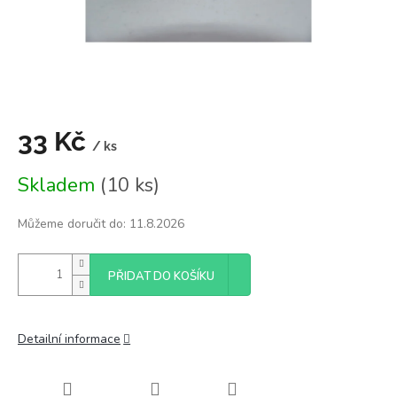
33 Kč
/ ks
Měrná
Skladem
(10 ks)
cena:
Můžeme doručit do:
11.8.2026
PŘIDAT DO KOŠÍKU
Detailní informace