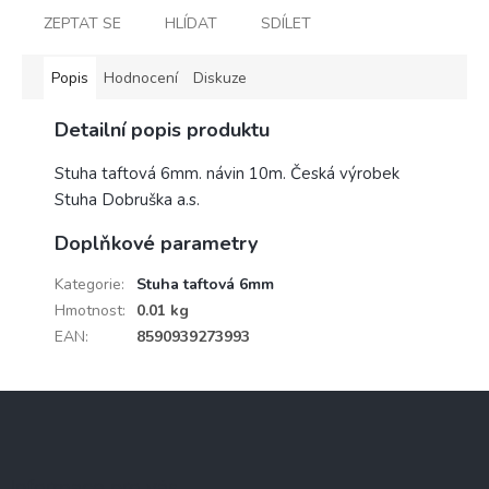
ZEPTAT SE
HLÍDAT
SDÍLET
Popis
Hodnocení
Diskuze
Detailní popis produktu
Stuha taftová 6mm. návin 10m. Česká výrobek
Stuha Dobruška a.s.
Doplňkové parametry
Kategorie
:
Stuha taftová 6mm
Hmotnost
:
0.01 kg
EAN
:
8590939273993
Z
á
p
a
Informace pro vás