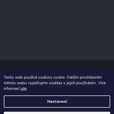
Tento web používá soubory cookie. Dalším procházením
Copyright 2026
www.prizealize.cz
. Všechna práva vyhrazena.
tohoto webu vyjadřujete souhlas s jejich používáním.. Více
informací
zde
.
Grafický návrh vytvořil a na Shoptet implementoval
Tomáš Hlad
&
Shoptetak.cz
.
Nastavení
Vytvořil Shoptet