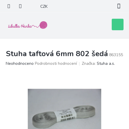
Přejít
CZK
na
obsah
Nákupní
košík
Stuha taftová 6mm 802 šedá
863155
Průměrné
Neohodnoceno
Podrobnosti hodnocení
Značka:
Stuha a.s.
hodnocení
produktu
je
0,0
z
5
hvězdiček.