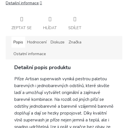
Detailní informace
ZEPTAT SE
HLÍDAT
SDÍLET
Popis
Hodnocení
Diskuze
Značka
Ostatní informace
Detailní popis produktu
Příze Artisan superwash vyniká pestrou paletou
barevných i jednobarevných odstínů, které skvěle
ladí a umožňují vytvářet originální a zajímavé
barevné kombinace. Na rozdíl od jiných přízí se
odstíny jednobarevné a barevné vzájemně barevně
doplňují a dají se hezky propojovat. Díky kvalitní
vlně superwash je příze nejen jemná a teplá, ale i
snadno udržitelná, lze ji prát v pračce bez obav ze