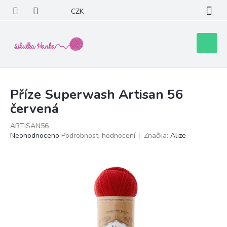
Přejít
CZK
na
obsah
Nákupní
košík
Příze Superwash Artisan 56
červená
ARTISAN56
Průměrné
Neohodnoceno
Podrobnosti hodnocení
Značka:
Alize
hodnocení
produktu
je
0,0
z
5
hvězdiček.