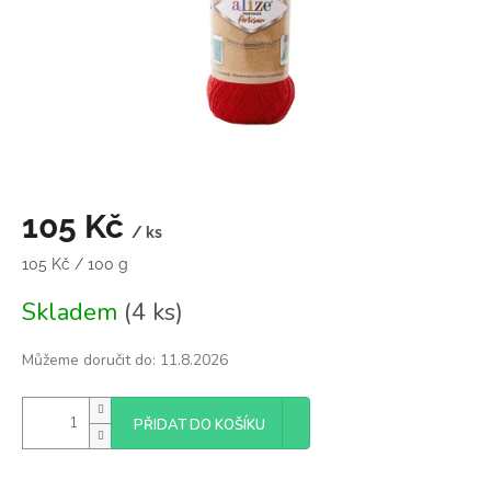
105 Kč
/ ks
Měrná
105 Kč / 100 g
cena:
Skladem
(4 ks)
Můžeme doručit do:
11.8.2026
PŘIDAT DO KOŠÍKU