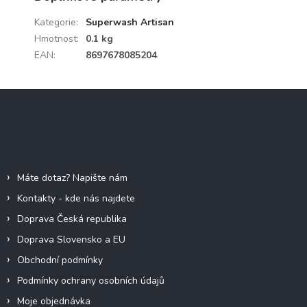
Kategorie
:
Superwash Artisan
Hmotnost
:
0.1 kg
EAN
:
8697678085204
Z
á
p
a
Informace pro vás
t
í
Máte dotaz? Napište nám
Kontakty - kde nás najdete
Doprava Česká republika
Doprava Slovensko a EU
Obchodní podmínky
Podmínky ochrany osobních údajů
Moje objednávka