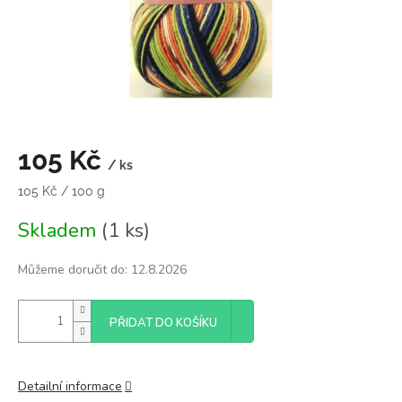
105 Kč
/ ks
Měrná
105 Kč / 100 g
cena:
Skladem
(1 ks)
Můžeme doručit do:
12.8.2026
PŘIDAT DO KOŠÍKU
Detailní informace