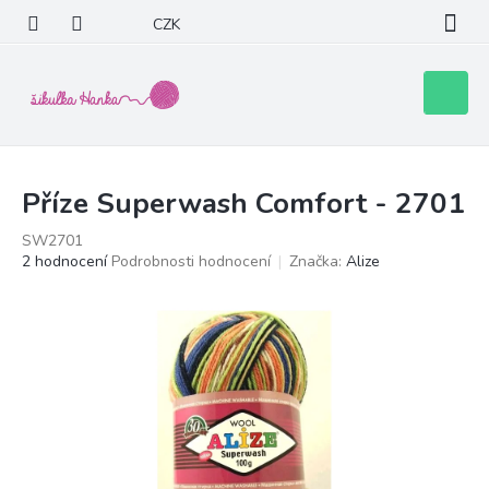
Přejít
CZK
na
obsah
Nákupní
košík
Příze Superwash Comfort - 2701
SW2701
Průměrné
2 hodnocení
Podrobnosti hodnocení
Značka:
Alize
hodnocení
produktu
je
5,0
z
5
hvězdiček.