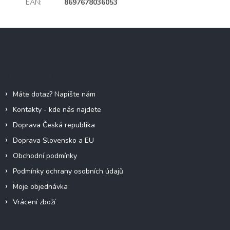
EAN
:
8697678036053
Z
á
p
a
Informace pro vás
t
í
Máte dotaz? Napište nám
Kontakty - kde nás najdete
Doprava Česká republika
Doprava Slovensko a EU
Obchodní podmínky
Podmínky ochrany osobních údajů
Moje objednávka
Vrácení zboží