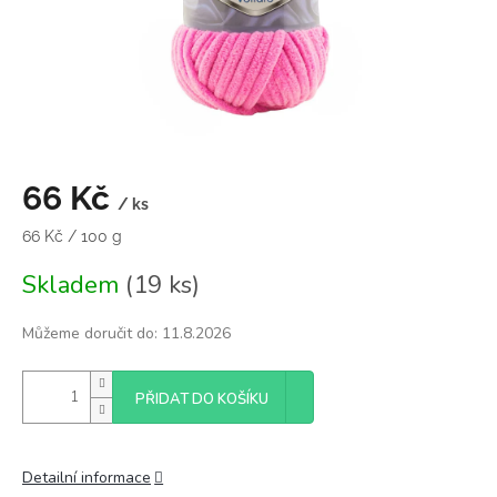
66 Kč
/ ks
Měrná
66 Kč / 100 g
cena:
Skladem
(19 ks)
Můžeme doručit do:
11.8.2026
PŘIDAT DO KOŠÍKU
Detailní informace