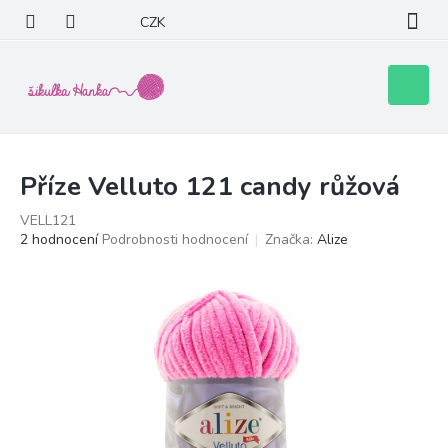
Přejít
CZK
na
obsah
Nákupní
košík
Příze Velluto 121 candy růžová
VELL121
Průměrné
2 hodnocení
Podrobnosti hodnocení
Značka:
Alize
hodnocení
produktu
je
5,0
z
5
hvězdiček.