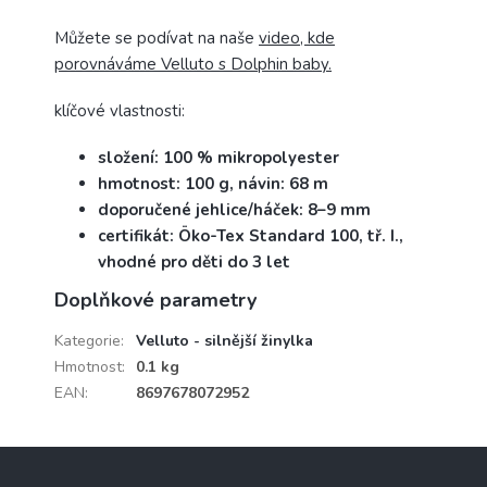
Můžete se podívat na naše
video, kde
porovnáváme Velluto s Dolphin baby.
klíčové vlastnosti:
složení: 100 % mikropolyester
hmotnost: 100 g, návin: 68 m
doporučené jehlice/háček: 8–9 mm
certifikát: Öko-Tex Standard 100, tř. I.,
vhodné pro děti do 3 let
Doplňkové parametry
Kategorie
:
Velluto - silnější žinylka
Hmotnost
:
0.1 kg
EAN
:
8697678072952
Z
á