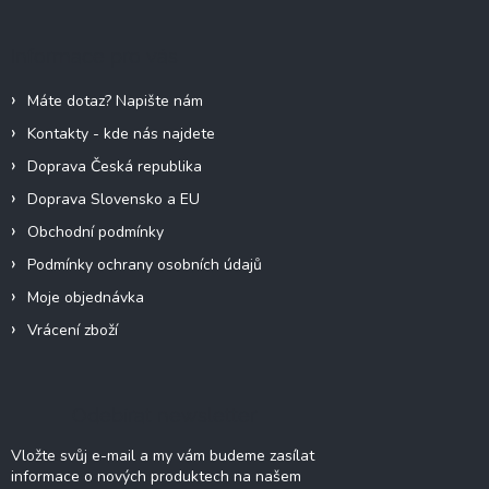
p
a
Informace pro vás
t
í
Máte dotaz? Napište nám
Kontakty - kde nás najdete
Doprava Česká republika
Doprava Slovensko a EU
Obchodní podmínky
Podmínky ochrany osobních údajů
Moje objednávka
Vrácení zboží
Odebírat newsletter
Vložte svůj e-mail a my vám budeme zasílat
informace o nových produktech na našem