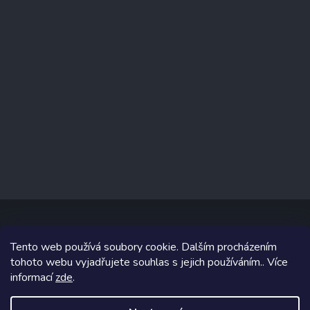
Tento web používá soubory cookie. Dalším procházením
Copyright 2026
www.prizealize.cz
. Všechna práva vyhrazena.
tohoto webu vyjadřujete souhlas s jejich používáním.. Více
informací
zde
.
Grafický návrh vytvořil a na Shoptet implementoval
Tomáš Hlad
&
Shoptetak.cz
.