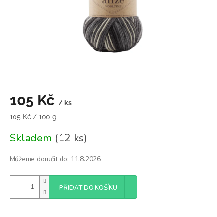
105 Kč
/ ks
Měrná
105 Kč / 100 g
cena:
Skladem
(12 ks)
Můžeme doručit do:
11.8.2026
PŘIDAT DO KOŠÍKU