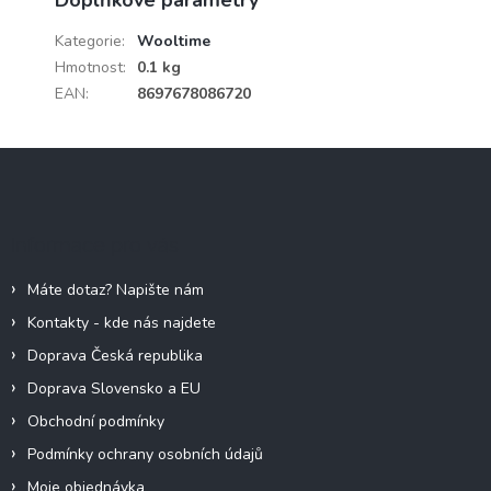
Kategorie
:
Wooltime
Hmotnost
:
0.1 kg
EAN
:
8697678086720
Z
á
p
a
Informace pro vás
t
í
Máte dotaz? Napište nám
Kontakty - kde nás najdete
Doprava Česká republika
Doprava Slovensko a EU
Obchodní podmínky
Podmínky ochrany osobních údajů
Moje objednávka