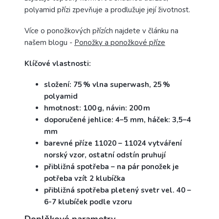
polyamid přízi zpevňuje a prodlužuje její životnost.
Více o ponožkových přízích najdete v článku na
našem blogu -
Ponožky a ponožkové příze
Klíčové vlastnosti:
složení: 75 % vlna superwash, 25 %
polyamid
hmotnost: 100 g, návin: 200 m
doporučené jehlice: 4–5 mm, háček: 3,5–4
mm
barevné příze 11020 – 11024 vytváření
norský vzor, ostatní odstín pruhují
přibližná spotřeba – na pár ponožek je
potřeba vzít 2 klubíčka
přibližná spotřeba pletený svetr vel. 40 –
6-7 klubíček podle vzoru
Doplňkové parametry