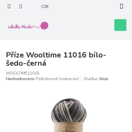
Přejít
CZK
na
obsah
Nákupní
košík
Příze Wooltime 11016 bílo-
šedo-černá
WOOLTIME11016
Průměrné
Neohodnoceno
Podrobnosti hodnocení
Značka:
Alize
hodnocení
produktu
je
0,0
z
5
hvězdiček.