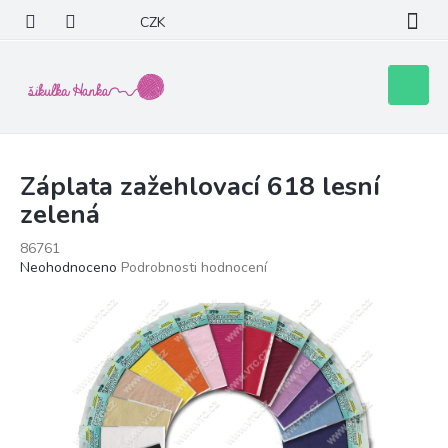
Přejít
CZK
na
obsah
Nákupní
košík
Záplata zažehlovací 618 lesní
zelená
86761
Průměrné
Neohodnoceno
Podrobnosti hodnocení
hodnocení
produktu
je
0,0
z
5
hvězdiček.