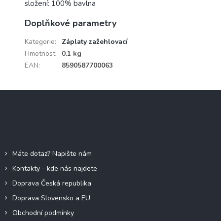
složení: 100% bavlna
Doplňkové parametry
Kategorie
:
Záplaty zažehlovací
Hmotnost
:
0.1 kg
EAN
:
8590587700063
Z
á
p
a
Informace pro vás
t
í
Máte dotaz? Napište nám
Kontakty - kde nás najdete
Doprava Česká republika
Doprava Slovensko a EU
Obchodní podmínky