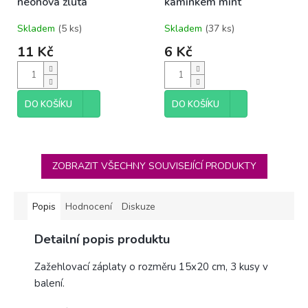
neonová žlutá
kamínkem mint
Skladem
(5 ks)
Skladem
(37 ks)
11 Kč
6 Kč
DO KOŠÍKU
DO KOŠÍKU
ZOBRAZIT VŠECHNY SOUVISEJÍCÍ PRODUKTY
Popis
Hodnocení
Diskuze
Detailní popis produktu
Zažehlovací záplaty o rozměru 15x20 cm, 3 kusy v
balení.