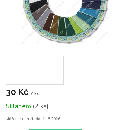
30 Kč
/ ks
Měrná
Skladem
(2 ks)
cena:
Můžeme doručit do:
11.8.2026