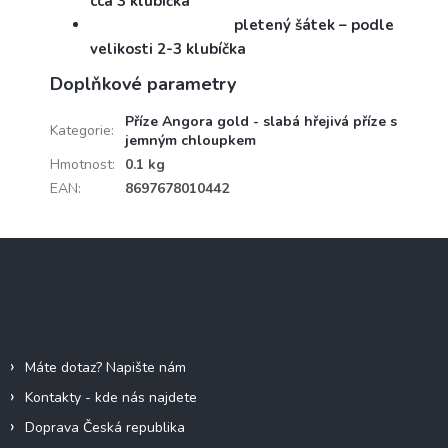
cca 3 klubíčka
pletený šátek – podle
velikosti 2-3 klubíčka
Doplňkové parametry
Příze Angora gold - slabá hřejivá příze s
Kategorie
:
jemným chloupkem
Hmotnost
:
0.1 kg
EAN
:
8697678010442
Z
á
p
a
Informace pro vás
t
í
Máte dotaz? Napište nám
Kontakty - kde nás najdete
Doprava Česká republika