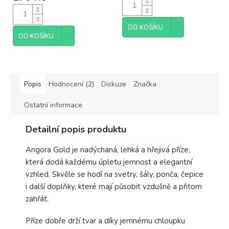
je
4,7
z
DO KOŠÍKU
5
DO KOŠÍKU
hvězdiček.
Popis
Hodnocení (2)
Diskuze
Značka
Ostatní informace
Detailní popis produktu
Angora Gold je nadýchaná, lehká a hřejivá příze,
která dodá každému úpletu jemnost a elegantní
vzhled. Skvěle se hodí na svetry, šály, ponča, čepice
i další doplňky, které mají působit vzdušně a přitom
zahřát.
Příze dobře drží tvar a díky jemnému chloupku