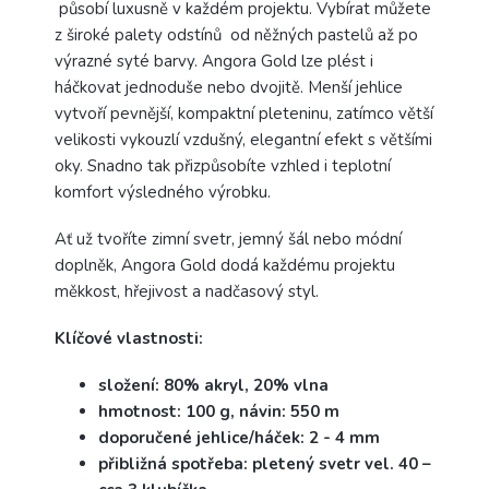
působí luxusně v každém projektu. Vybírat můžete
z široké palety odstínů od něžných pastelů až po
výrazné syté barvy. Angora Gold lze plést i
háčkovat jednoduše nebo dvojitě. Menší jehlice
vytvoří pevnější, kompaktní pleteninu, zatímco větší
velikosti vykouzlí vzdušný, elegantní efekt s většími
oky. Snadno tak přizpůsobíte vzhled i teplotní
komfort výsledného výrobku.
Ať už tvoříte zimní svetr, jemný šál nebo módní
doplněk, Angora Gold dodá každému projektu
měkkost, hřejivost a nadčasový styl.
Klíčové vlastnosti:
složení: 80% akryl, 20% vlna
hmotnost: 100 g, návin: 550 m
doporučené jehlice/háček: 2 - 4 mm
přibližná spotřeba: pletený svetr vel. 40 –