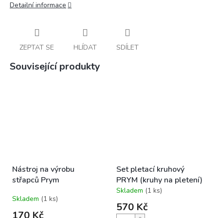
Detailní informace
ZEPTAT SE
HLÍDAT
SDÍLET
Související produkty
Nástroj na výrobu
Set pletací kruhový
střapců Prym
PRYM (kruhy na pletení)
Skladem
(1 ks)
Průměrné
Skladem
(1 ks)
hodnocení
570 Kč
produktu
170 Kč