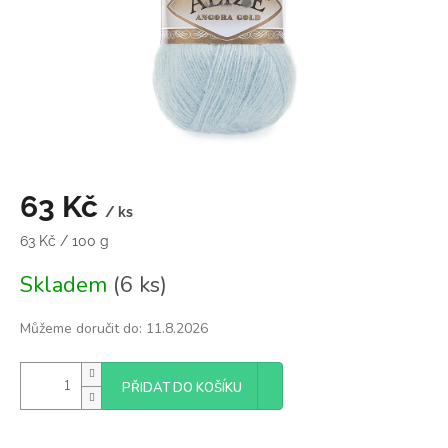
63 Kč
/ ks
Měrná
63 Kč / 100 g
cena:
Skladem
(6 ks)
Můžeme doručit do:
11.8.2026
PŘIDAT DO KOŠÍKU