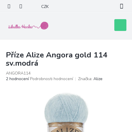
Přejít
CZK
na
obsah
Nákupní
košík
Příze Alize Angora gold 114
sv.modrá
ANGORA114
Průměrné
2 hodnocení
Podrobnosti hodnocení
Značka:
Alize
hodnocení
produktu
je
5,0
z
5
hvězdiček.