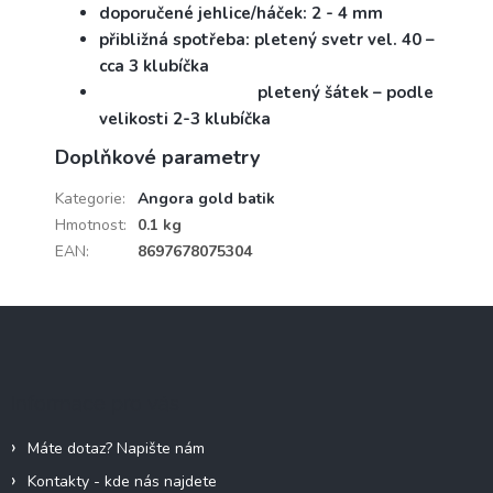
doporučené jehlice/háček: 2 - 4 mm
přibližná spotřeba: pletený svetr vel. 40 –
cca 3 klubíčka
pletený šátek – podle
velikosti 2-3 klubíčka
Doplňkové parametry
Kategorie
:
Angora gold batik
Hmotnost
:
0.1 kg
EAN
:
8697678075304
Z
á
p
a
Informace pro vás
t
í
Máte dotaz? Napište nám
Kontakty - kde nás najdete