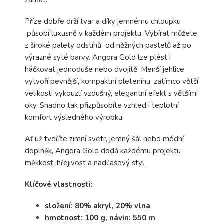
Příze dobře drží tvar a díky jemnému chloupku
působí luxusně v každém projektu. Vybírat můžete
z široké palety odstínů od něžných pastelů až po
výrazné syté barvy. Angora Gold lze plést i
háčkovat jednoduše nebo dvojitě. Menší jehlice
vytvoří pevnější, kompaktní pleteninu, zatímco větší
velikosti vykouzlí vzdušný, elegantní efekt s většími
oky. Snadno tak přizpůsobíte vzhled i teplotní
komfort výsledného výrobku.
Ať už tvoříte zimní svetr, jemný šál nebo módní
doplněk, Angora Gold dodá každému projektu
měkkost, hřejivost a nadčasový styl.
Klíčové vlastnosti:
složení: 80% akryl, 20% vlna
hmotnost: 100 g, návin: 550 m