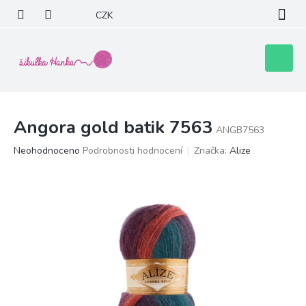
Přejít
CZK
na
obsah
Nákupní
košík
Angora gold batik 7563
ANGB7563
Průměrné
Neohodnoceno
Podrobnosti hodnocení
Značka:
Alize
hodnocení
produktu
je
0,0
z
5
hvězdiček.