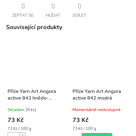
ZEPTAT SE
HLÍDAT
SDÍLET
Související produkty
Příze Yarn Art Angora
Příze Yarn Art Angora
active 843 hnědo-
active 842 modrá
béžová
Skladem
(9 ks)
Momentálně nedostupné
73 Kč
73 Kč
Měrná
Měrná
73 Kč / 100 g
73 Kč / 100 g
cena:
cena: