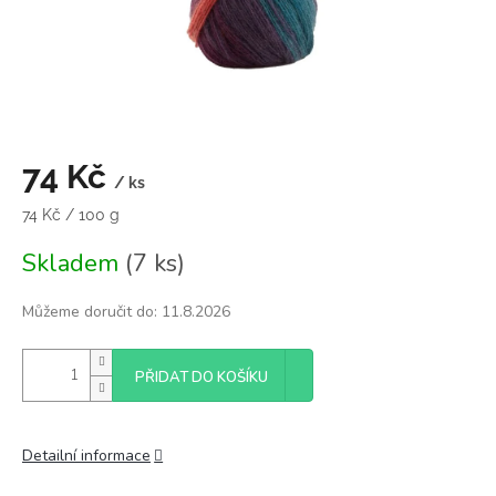
74 Kč
/ ks
Měrná
74 Kč / 100 g
cena:
Skladem
(7 ks)
Můžeme doručit do:
11.8.2026
PŘIDAT DO KOŠÍKU
Detailní informace