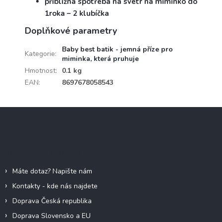
přibližná spotřeba na svetr na miminko do
1roka – 2 klubíčka
Doplňkové parametry
Baby best batik - jemná příze pro
Kategorie
:
miminka, která pruhuje
Hmotnost
:
0.1 kg
EAN
:
8697678058543
Z
á
p
a
Informace pro vás
t
í
Máte dotaz? Napište nám
Kontakty - kde nás najdete
Doprava Česká republika
Doprava Slovensko a EU