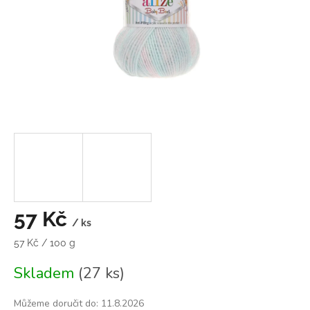
57 Kč
/ ks
Měrná
57 Kč / 100 g
cena:
Skladem
(27 ks)
Můžeme doručit do:
11.8.2026