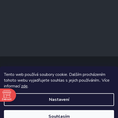
Tento web používá soubory cookie. Dalším procházením
Copyright 2026
www.prizealize.cz
. Všechna práva vyhrazena.
tohoto webu vyjadřujete souhlas s jejich používáním.. Více
informací
zde
.
Grafický návrh vytvořil a na Shoptet implementoval
Tomáš Hlad
&
Shoptetak.cz
.
Nastavení
Zobrazit
ě
Vytvořil Shoptet
Souhlasím