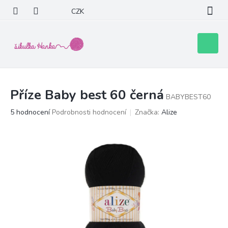
Přejít
CZK
na
obsah
Nákupní
košík
Příze Baby best 60 černá
BABYBEST60
Průměrné
5 hodnocení
Podrobnosti hodnocení
Značka:
Alize
hodnocení
produktu
je
4,8
z
5
hvězdiček.