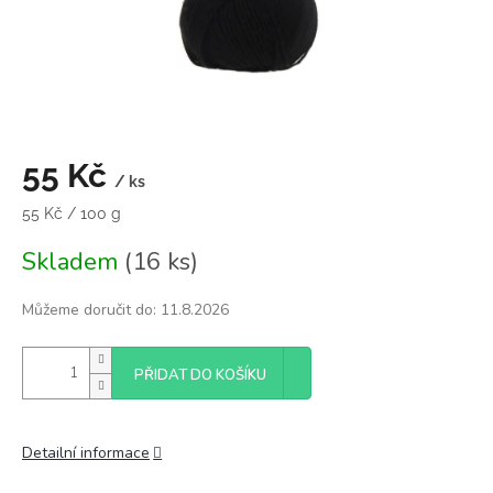
55 Kč
/ ks
Měrná
55 Kč / 100 g
cena:
Skladem
(16 ks)
Můžeme doručit do:
11.8.2026
PŘIDAT DO KOŠÍKU
Detailní informace