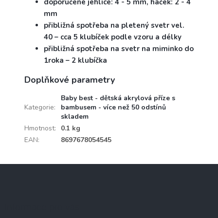
doporučené jehlice: 4 - 5 mm, háček: 2 - 4
mm
přibližná spotřeba na pletený svetr vel.
40 – cca 5 klubíček podle vzoru a délky
přibližná spotřeba na svetr na miminko do
1roka – 2 klubíčka
Doplňkové parametry
Baby best - dětská akrylová příze s
Kategorie
:
bambusem - více než 50 odstínů
skladem
Hmotnost
:
0.1 kg
EAN
:
8697678054545
Z
á
p
a
Informace pro vás
t