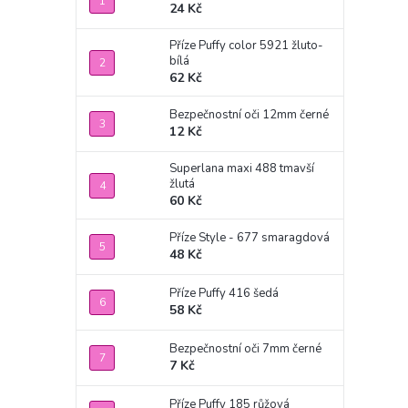
24 Kč
Příze Puffy color 5921 žluto-
bílá
62 Kč
Bezpečnostní oči 12mm černé
12 Kč
Superlana maxi 488 tmavší
žlutá
60 Kč
Příze Style - 677 smaragdová
48 Kč
Příze Puffy 416 šedá
58 Kč
Bezpečnostní oči 7mm černé
7 Kč
Příze Puffy 185 růžová