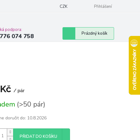
Podmínky ochrany osobních údajů
CZK
Moje objednávka
Přihlášení
Vrácení zbož
cká podpora:
Nákupní
Prázdný košík
776 074 758
košík
 Kč
/ pár
á
ladem
(>50 pár)
e doručit do:
10.8.2026
PŘIDAT DO KOŠÍKU