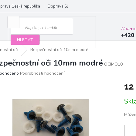
prava Česká republika
Doprava Slovensko a EU
Obchodní podmínky
Zákazni
+420 
HLEDAT
nostní oči
Bezpečnostní oči 10mm modré
zpečnostní oči 10mm modré
OCIMO10
ěrné
odnoceno
Podrobnosti hodnocení
ocení
12
ktu
Měrn
Sk
cena:
iček.
Můžem