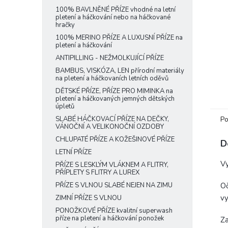
e
100% BAVLNĚNÉ PŘÍZE vhodné na letní
pletení a háčkování nebo na háčkované
l
hračky
100% MERINO PŘÍZE A LUXUSNÍ PŘÍZE na
pletení a háčkování
ANTIPILLING - NEŽMOLKUJÍCÍ PŘÍZE
BAMBUS, VISKÓZA, LEN přírodní materiály
na pletení a háčkovaních letních oděvů
DĚTSKÉ PŘÍZE, PŘÍZE PRO MIMINKA na
pletení a háčkovaných jemných dětských
úpletů
Po
SLABÉ HÁČKOVACÍ PŘÍZE NA DEČKY,
VÁNOČNÍ A VELIKONOČNÍ OZDOBY
CHLUPATÉ PŘÍZE A KOŽEŠINOVÉ PŘÍZE
D
LETNÍ PŘÍZE
V
PŘÍZE S LESKLÝM VLÁKNEM A FLITRY,
PŘÍPLETY S FLITRY A LUREX
Oč
PŘÍZE S VLNOU SLABÉ NEJEN NA ZIMU
vy
ZIMNÍ PŘÍZE S VLNOU
PONOŽKOVÉ PŘÍZE kvalitní superwash
příze na pletení a háčkování ponožek
Za