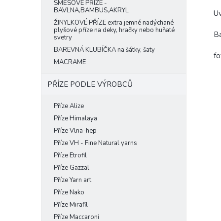
SMĚSOVÉ PŘÍZE -
BAVLNA,BAMBUS,AKRYL
Uv
ŽINYLKOVÉ PŘÍZE extra jemné nadýchané
plyšové příze na deky, hračky nebo huňaté
Ba
svetry
BAREVNÁ KLUBÍČKA na šátky, šaty
fo
MACRAME
PŘÍZE PODLE VÝROBCŮ
Příze Alize
Příze Himalaya
Příze Vlna-hep
Příze VH - Fine Natural yarns
Příze Etrofil
Příze Gazzal
Příze Yarn art
Příze Nako
Příze Mirafil
Příze Maccaroni