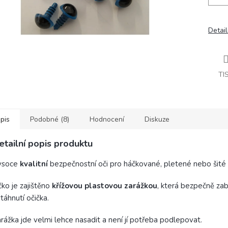
Detail
TI
pis
Podobné (8)
Hodnocení
Diskuze
etailní popis produktu
ysoce
kvalitní
bezpečnostní oči pro háčkované, pletené nebo šité 
ko je zajištěno
křížovou plastovou zarážkou
, která bezpečně zab
táhnutí očička.
rážka jde velmi lehce nasadit a není jí potřeba podlepovat.