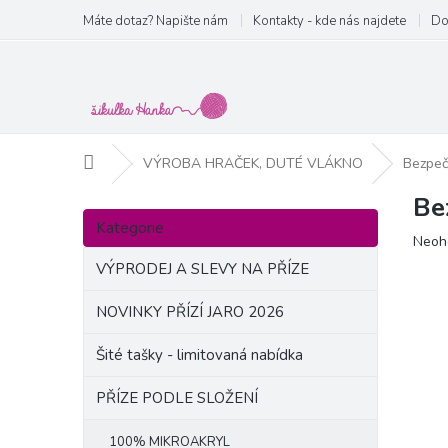
Přejít
Máte dotaz? Napište nám
Kontakty - kde nás najdete
Do
na
obsah
Domů
VÝROBA HRAČEK, DUTÉ VLÁKNO
Bezpeč
Be
P
Přeskočit
o
Kategorie
kategorie
Prům
Neoh
s
hodn
t
VÝPRODEJ A SLEVY NA PŘÍZE
produ
r
je
a
NOVINKY PŘÍZÍ JARO 2026
0,0
n
z
Šité tašky - limitovaná nabídka
5
n
hvězd
í
PŘÍZE PODLE SLOŽENÍ
p
a
100% MIKROAKRYL
n