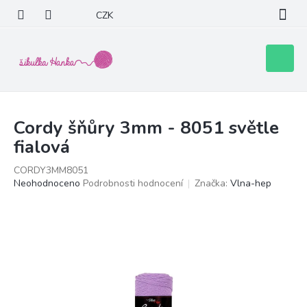
Přejít
CZK
na
obsah
Nákupní
košík
Cordy šňůry 3mm - 8051 světle
fialová
CORDY3MM8051
Průměrné
Neohodnoceno
Podrobnosti hodnocení
Značka:
Vlna-hep
hodnocení
produktu
je
0,0
z
5
hvězdiček.