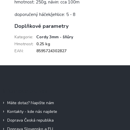
hmotnost: 250g, návin: cca 100m
doporučený háček/jehlice: 5 - 8
Doplňkové parametry
Kategorie
:
Cordy 3mm - šňůry
Hmotnost
:
0.25 kg
EAN
:
8595724302827
Z
á
p
a
Informace pro vás
t
í
Máte dotaz? Napište nám
Kontakty - kde nás najdete
Doprava Česká republika
Doprava Slovensko a EU