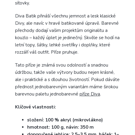
síťovky.
Diva Batik přináší všechnu jemnost a lesk klasické
Divy, ale navíc v hravé batikované úpravě. Barevné
přechody dodají vašim projektům originalitu a
kouzlo – každý úplet je jedinečný. Skvěle se hodí na
letní topy, šátky, lehké svetříky i doplňky, které
rozzáří váš outfit. Příze pruhuje.
Tato příze je známá svou odolností a snadnou
údržbou, takže vaše výtvory budou nejen krásné,
ale i praktické a s dlouhou životností. Pokud dáváte
přednost jednobarevným variantám máme širokou
barevnou paletu jednobarevné
příze Diva
.
Klíčové vlastnosti:
složení: 100 % akryl (mikrovlákno)
hmotnost: 100 g, návin: 350 m
doporučené jehlice: 2,5–3,5 mm, háček: 1–