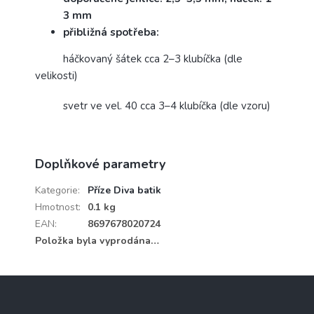
3 mm
přibližná spotřeba:
háčkovaný šátek cca 2–3 klubíčka (dle
velikosti)
svetr ve vel. 40 cca 3–4 klubíčka (dle vzoru)
Doplňkové parametry
Kategorie
:
Příze Diva batik
Hmotnost
:
0.1 kg
EAN
:
8697678020724
Položka byla vyprodána…
Z
á
p