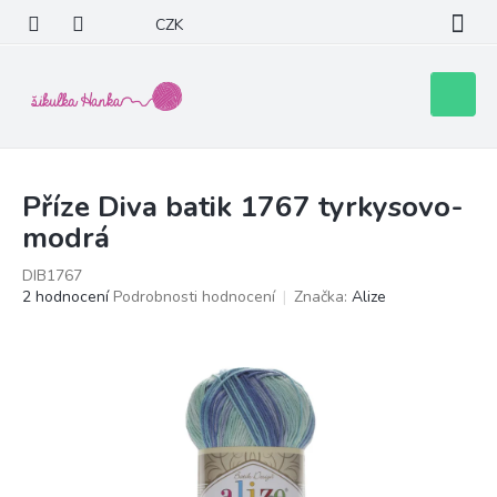
Přejít
CZK
na
obsah
Nákupní
košík
Příze Diva batik 1767 tyrkysovo-
modrá
DIB1767
Průměrné
2 hodnocení
Podrobnosti hodnocení
Značka:
Alize
hodnocení
produktu
je
5,0
z
5
hvězdiček.