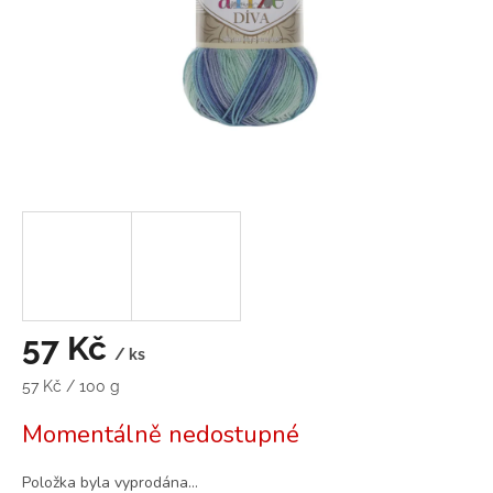
57 Kč
/ ks
Měrná
57 Kč / 100 g
cena:
Momentálně nedostupné
Položka byla vyprodána…