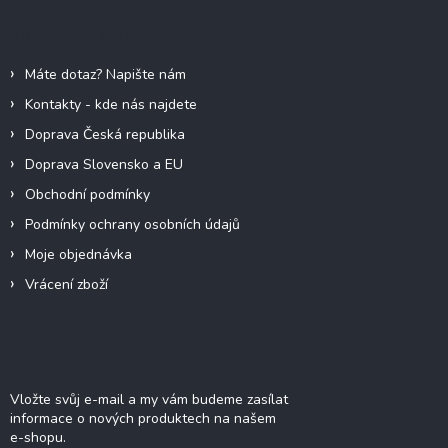
a
Informace pro vás
t
í
Máte dotaz? Napište nám
Kontakty - kde nás najdete
Doprava Česká republika
Doprava Slovensko a EU
Obchodní podmínky
Podmínky ochrany osobních údajů
Moje objednávka
Vrácení zboží
Odebírat newsletter
Vložte svůj e-mail a my vám budeme zasílat
informace o nových produktech na našem
e-shopu.