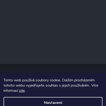
Tento web používá soubory cookie. Dalším procházením
Copyright 2026
www.prizealize.cz
. Všechna práva vyhrazena.
tohoto webu vyjadřujete souhlas s jejich používáním.. Více
informací
zde
.
Grafický návrh vytvořil a na Shoptet implementoval
Tomáš Hlad
&
Shoptetak.cz
.
Nastavení