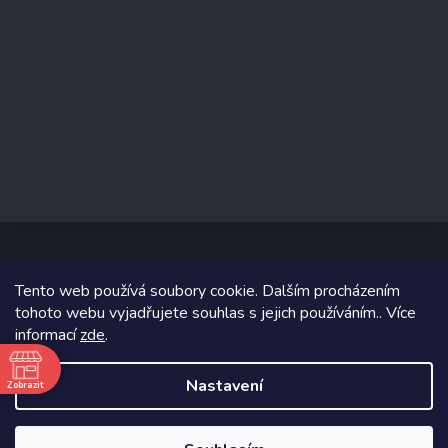
Tento web používá soubory cookie. Dalším procházením
Copyright 2026
www.prizealize.cz
. Všechna práva vyhrazena.
tohoto webu vyjadřujete souhlas s jejich používáním.. Více
informací
zde
.
Grafický návrh vytvořil a na Shoptet implementoval
Tomáš Hlad
&
Shoptetak.cz
.
Nastavení
Zobrazit
ě
Vytvořil Shoptet