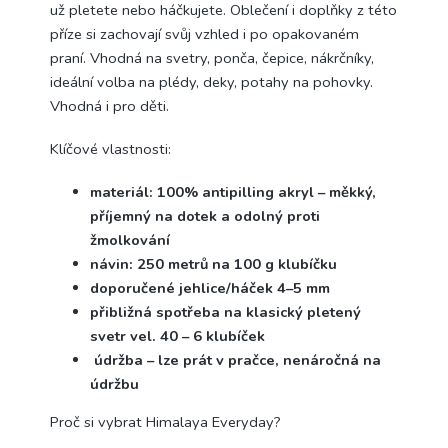
už pletete nebo háčkujete. Oblečení i doplňky z této
příze si zachovají svůj vzhled i po opakovaném
praní. Vhodná na svetry, ponča, čepice, nákrčníky,
ideální volba na plédy, deky, potahy na pohovky.
Vhodná i pro děti.
Klíčové vlastnosti:
materiál: 100% antipilling akryl – měkký,
příjemný na dotek a odolný proti
žmolkování
návin: 250 metrů na 100 g klubíčku
doporučené jehlice/háček 4–5 mm
přibližná spotřeba na klasický pletený
svetr vel. 40 – 6 klubíček
údržba – lze prát v pračce, nenáročná na
údržbu
Proč si vybrat Himalaya Everyday?