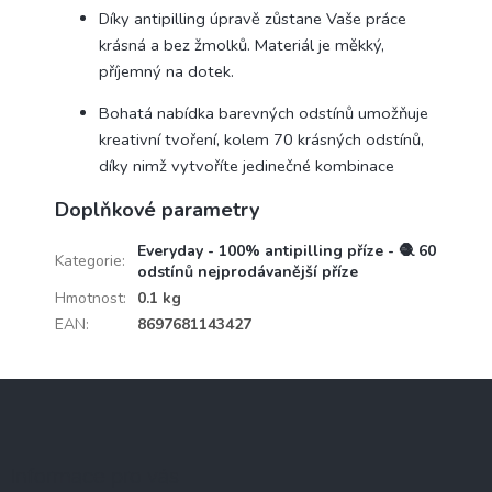
Díky antipilling úpravě zůstane Vaše práce
krásná a bez žmolků. Materiál je měkký,
příjemný na dotek.
Bohatá nabídka barevných odstínů umožňuje
kreativní tvoření, kolem 70 krásných odstínů,
díky nimž vytvoříte jedinečné kombinace
Doplňkové parametry
Everyday - 100% antipilling příze - 🧶 60
Kategorie
:
odstínů nejprodávanější příze
Hmotnost
:
0.1 kg
EAN
:
8697681143427
Z
á
p
a
Informace pro vás
t