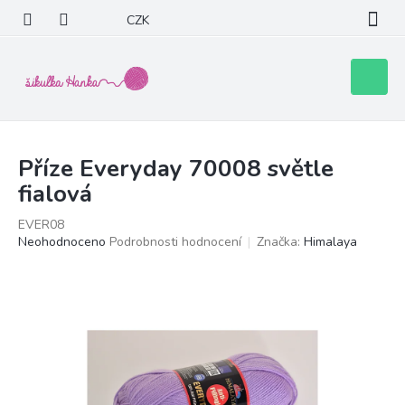
Přejít
CZK
na
obsah
Nákupní
košík
Příze Everyday 70008 světle
fialová
EVER08
Průměrné
Neohodnoceno
Podrobnosti hodnocení
Značka:
Himalaya
hodnocení
produktu
je
0,0
z
5
hvězdiček.