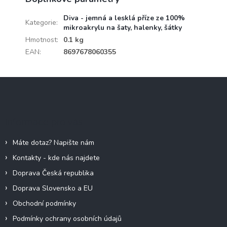
Diva - jemná a lesklá příze ze 100%
Kategorie
:
mikroakrylu na šaty, halenky, šátky
Hmotnost
:
0.1 kg
EAN
:
8697678060355
Z
á
p
a
Informace pro vás
t
í
Máte dotaz? Napište nám
Kontakty - kde nás najdete
Doprava Česká republika
Doprava Slovensko a EU
Obchodní podmínky
Podmínky ochrany osobních údajů