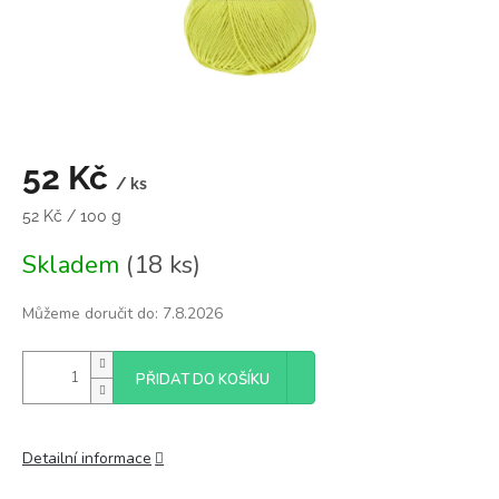
52 Kč
/ ks
Měrná
52 Kč / 100 g
cena:
Skladem
(18 ks)
Můžeme doručit do:
7.8.2026
PŘIDAT DO KOŠÍKU
Detailní informace