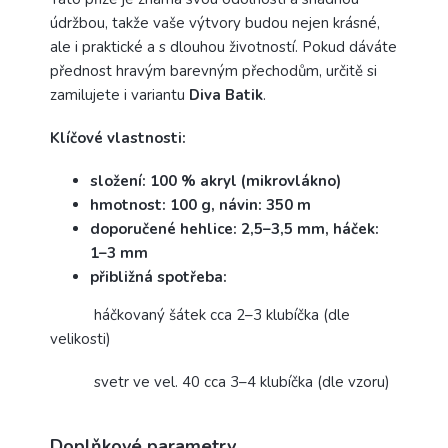
údržbou, takže vaše výtvory budou nejen krásné,
ale i praktické a s dlouhou životností. Pokud dáváte
přednost hravým barevným přechodům, určitě si
zamilujete i variantu
Diva Batik
.
Klíčové vlastnosti:
složení: 100 % akryl (mikrovlákno)
hmotnost: 100 g, návin: 350 m
doporučené hehlice: 2,5–3,5 mm, háček:
1–3 mm
přibližná spotřeba:
háčkovaný šátek cca 2–3 klubíčka (dle
velikosti)
svetr ve vel. 40 cca 3–4 klubíčka (dle vzoru)
Doplňkové parametry