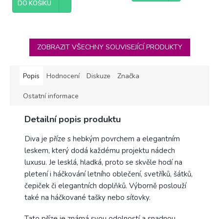
DO KOŠÍKU
5
hvězdiček.
ZOBRAZIT VŠECHNY SOUVISEJÍCÍ PRODUKTY
Popis
Hodnocení
Diskuze
Značka
Ostatní informace
Detailní popis produktu
Diva je příze s hebkým povrchem a elegantním
leskem, který dodá každému projektu nádech
luxusu. Je lesklá, hladká, proto se skvěle hodí na
pletení i háčkování letního oblečení, svetříků, šátků,
čepiček či elegantních doplňků. Výborně poslouží
také na háčkované tašky nebo síťovky.
Tato příze je známá svou odolností a snadnou