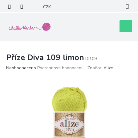
Přejít
CZK
na
obsah
Nákupní
košík
Příze Diva 109 limon
DI109
Průměrné
Neohodnoceno
Podrobnosti hodnocení
Značka:
Alize
hodnocení
produktu
je
0,0
z
5
hvězdiček.