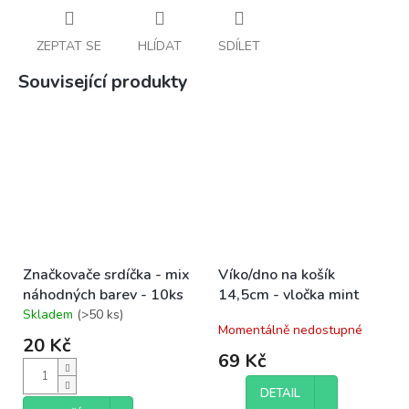
ZEPTAT SE
HLÍDAT
SDÍLET
Související produkty
Značkovače srdíčka - mix
Víko/dno na košík
náhodných barev - 10ks
14,5cm - vločka mint
Skladem
(>50 ks)
Průměrné
Momentálně nedostupné
hodnocení
20 Kč
produktu
69 Kč
je
5,0
DETAIL
z