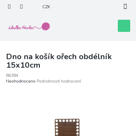
Přejít
CZK
na
obsah
Nákupní
košík
Dno na košík ořech obdélník
15x10cm
86384
Průměrné
Neohodnoceno
Podrobnosti hodnocení
hodnocení
produktu
je
0,0
z
5
hvězdiček.