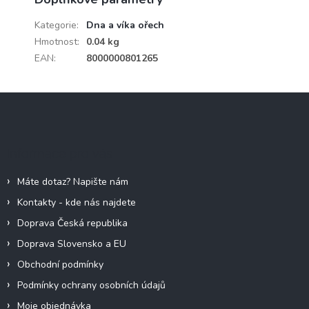
Kategorie
:
Dna a víka ořech
Hmotnost
:
0.04 kg
EAN
:
8000000801265
Z
á
p
a
Informace pro vás
t
í
Máte dotaz? Napište nám
Kontakty - kde nás najdete
Doprava Česká republika
Doprava Slovensko a EU
Obchodní podmínky
Podmínky ochrany osobních údajů
Moje objednávka