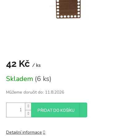
42 Kč
/ ks
Měrná
Skladem
(6 ks)
cena:
Můžeme doručit do:
11.8.2026
PŘIDAT DO KOŠÍKU
Detailní informace