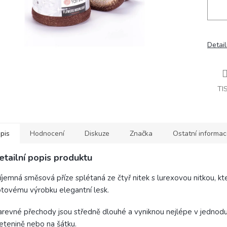
Detail
TI
pis
Hodnocení
Diskuze
Značka
Ostatní informa
etailní popis produktu
íjemná směsová příze splétaná ze čtyř nitek s lurexovou nitkou, k
tovému výrobku elegantní lesk.
revné přechody jsou středně dlouhé a vyniknou nejlépe v jednod
etenině nebo na šátku.