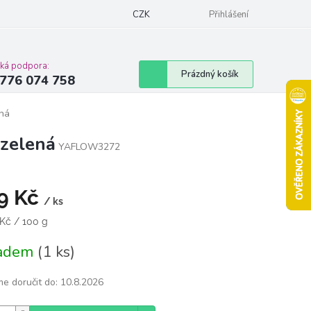
Podmínky ochrany osobních údajů
CZK
Moje objednávka
Přihlášení
Vrácení zbož
cká podpora:
Nákupní
Prázdný košík
776 074 758
košík
ená
zelená
YAFLOW3272
9 Kč
/ ks
á
 Kč / 100 g
ladem
(1 ks)
e doručit do:
10.8.2026