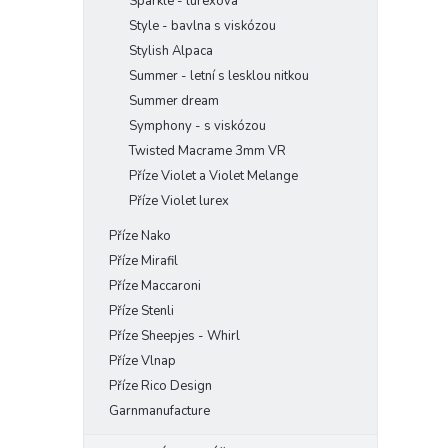
Sparkle - lurexová
Style - bavlna s viskózou
Stylish Alpaca
Summer - letní s lesklou nitkou
Summer dream
Symphony - s viskózou
Twisted Macrame 3mm VR
Příze Violet a Violet Melange
Příze Violet lurex
Příze Nako
Příze Mirafil
Příze Maccaroni
Příze Stenli
Příze Sheepjes - Whirl
Příze Vlnap
Příze Rico Design
Garnmanufacture