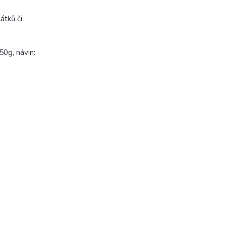
átků či
50g, návin: