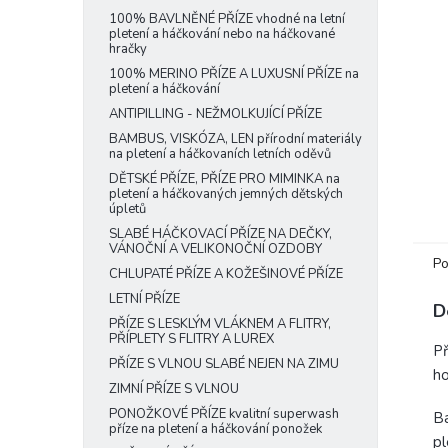
e
100% BAVLNĚNÉ PŘÍZE vhodné na letní
pletení a háčkování nebo na háčkované
l
hračky
100% MERINO PŘÍZE A LUXUSNÍ PŘÍZE na
pletení a háčkování
ANTIPILLING - NEŽMOLKUJÍCÍ PŘÍZE
BAMBUS, VISKÓZA, LEN přírodní materiály
na pletení a háčkovaních letních oděvů
DĚTSKÉ PŘÍZE, PŘÍZE PRO MIMINKA na
pletení a háčkovaných jemných dětských
úpletů
SLABÉ HÁČKOVACÍ PŘÍZE NA DEČKY,
VÁNOČNÍ A VELIKONOČNÍ OZDOBY
Po
CHLUPATÉ PŘÍZE A KOŽEŠINOVÉ PŘÍZE
LETNÍ PŘÍZE
D
PŘÍZE S LESKLÝM VLÁKNEM A FLITRY,
PŘÍPLETY S FLITRY A LUREX
Př
PŘÍZE S VLNOU SLABÉ NEJEN NA ZIMU
ho
ZIMNÍ PŘÍZE S VLNOU
PONOŽKOVÉ PŘÍZE kvalitní superwash
Ba
příze na pletení a háčkování ponožek
pl