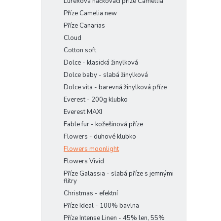
Lurexová háčkovací příze Camellia
Příze Camelia new
Příze Canarias
Cloud
Cotton soft
Dolce - klasická žinylková
Dolce baby - slabá žinylková
Dolce vita - barevná žinylková příze
Everest - 200g klubko
Everest MAXI
Fable fur - kožešinová příze
Flowers - duhové klubko
Flowers moonlight
Flowers Vivid
Příze Galassia - slabá příze s jemnými
flitry
Christmas - efektní
Příze Ideal - 100% bavlna
Příze Intense Linen - 45% len, 55%