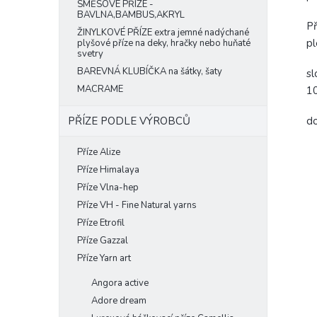
SMĚSOVÉ PŘÍZE -
BAVLNA,BAMBUS,AKRYL
Př
ŽINYLKOVÉ PŘÍZE extra jemné nadýchané
pl
plyšové příze na deky, hračky nebo huňaté
svetry
BAREVNÁ KLUBÍČKA na šátky, šaty
sl
MACRAME
1
do
PŘÍZE PODLE VÝROBCŮ
Příze Alize
Příze Himalaya
Příze Vlna-hep
Příze VH - Fine Natural yarns
Příze Etrofil
Příze Gazzal
Příze Yarn art
Angora active
Adore dream