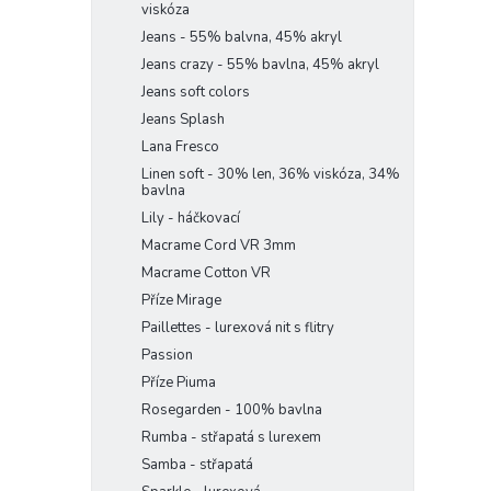
viskóza
Jeans - 55% balvna, 45% akryl
Jeans crazy - 55% bavlna, 45% akryl
Jeans soft colors
Jeans Splash
Lana Fresco
Linen soft - 30% len, 36% viskóza, 34%
bavlna
Lily - háčkovací
Macrame Cord VR 3mm
Macrame Cotton VR
Příze Mirage
Paillettes - lurexová nit s flitry
Passion
Příze Piuma
Rosegarden - 100% bavlna
Rumba - střapatá s lurexem
Samba - střapatá