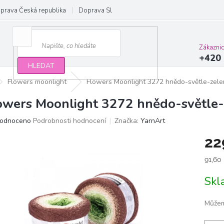
prava Česká republika
Doprava Slovensko a EU
Obchodní podmínky
Zákazni
+420 
HLEDAT
Flowers moonlight
Flowers Moonlight 3272 hnědo-světle-zel
owers Moonlight 3272 hnědo-světle-
ěrné
odnoceno
Podrobnosti hodnocení
Značka:
YarnArt
ocení
22
ktu
Měrn
91,60
cena:
Sk
iček.
Můžem