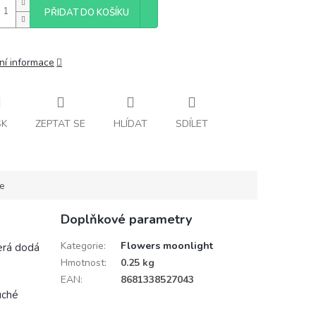
PŘIDAT DO KOŠÍKU
ní informace
SK
ZEPTAT SE
HLÍDAT
SDÍLET
ce
Doplňkové parametry
Kategorie
:
Flowers moonlight
terá dodá
Hmotnost
:
0.25 kg
EAN
:
8681338527043
uché