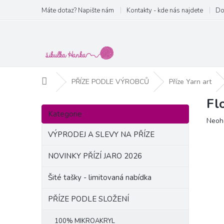
Přejít
Máte dotaz? Napište nám
Kontakty - kde nás najdete
Do
na
obsah
Domů
PŘÍZE PODLE VÝROBCŮ
Příze Yarn art
Fl
P
Přeskočit
o
Kategorie
kategorie
Prům
Neoh
s
hodn
t
VÝPRODEJ A SLEVY NA PŘÍZE
produ
r
je
a
NOVINKY PŘÍZÍ JARO 2026
0,0
n
z
Šité tašky - limitovaná nabídka
5
n
hvězd
í
PŘÍZE PODLE SLOŽENÍ
p
a
100% MIKROAKRYL
n