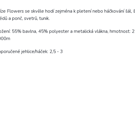
íze Flowers se skvěle hodí zejména k pletení nebo háčkování šál, š
édů a ponč, svetrů, tunik.
ožení: 55% bavlna, 45% polyester a metalická vlákna, hmotnost: 2
000m
poručené jehlice/háček: 2,5 - 3