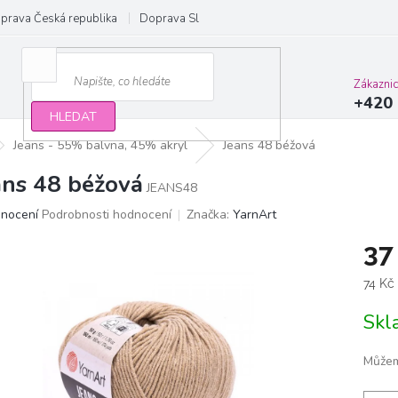
prava Česká republika
Doprava Slovensko a EU
Obchodní podmínky
Zákazni
+420 
HLEDAT
Jeans - 55% balvna, 45% akryl
Jeans 48 béžová
ans 48 béžová
JEANS48
ěrné
dnocení
Podrobnosti hodnocení
Značka:
YarnArt
ocení
37
ktu
Měrn
74 Kč
cena:
Sk
iček.
Můžem