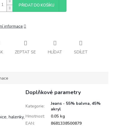
PŘIDAT DO KOŠÍKU
ní informace
SK
ZEPTAT SE
HLÍDAT
SDÍLET
rmace
Doplňkové parametry
Jeans - 55% balvna, 45%
Kategorie
:
akryl
Hmotnost
:
0.05 kg
ice, halenky,
EAN
:
8681338500879