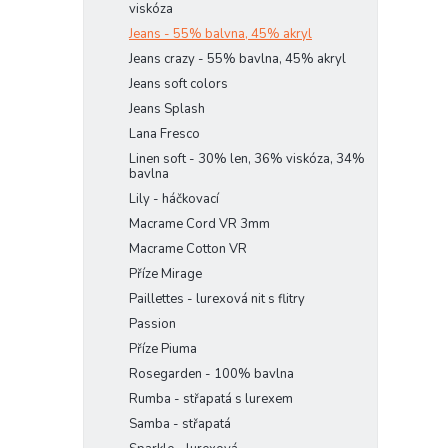
viskóza
Jeans - 55% balvna, 45% akryl
Jeans crazy - 55% bavlna, 45% akryl
Jeans soft colors
Jeans Splash
Lana Fresco
Linen soft - 30% len, 36% viskóza, 34%
bavlna
Lily - háčkovací
Macrame Cord VR 3mm
Macrame Cotton VR
Příze Mirage
Paillettes - lurexová nit s flitry
Passion
Příze Piuma
Rosegarden - 100% bavlna
Rumba - střapatá s lurexem
Samba - střapatá