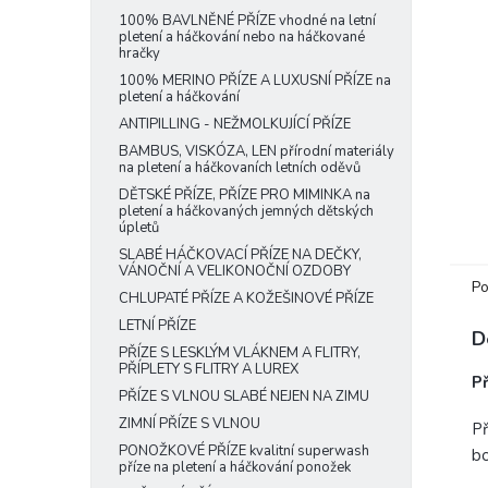
e
100% BAVLNĚNÉ PŘÍZE vhodné na letní
pletení a háčkování nebo na háčkované
l
hračky
100% MERINO PŘÍZE A LUXUSNÍ PŘÍZE na
pletení a háčkování
ANTIPILLING - NEŽMOLKUJÍCÍ PŘÍZE
BAMBUS, VISKÓZA, LEN přírodní materiály
na pletení a háčkovaních letních oděvů
DĚTSKÉ PŘÍZE, PŘÍZE PRO MIMINKA na
pletení a háčkovaných jemných dětských
úpletů
SLABÉ HÁČKOVACÍ PŘÍZE NA DEČKY,
VÁNOČNÍ A VELIKONOČNÍ OZDOBY
Po
CHLUPATÉ PŘÍZE A KOŽEŠINOVÉ PŘÍZE
LETNÍ PŘÍZE
D
PŘÍZE S LESKLÝM VLÁKNEM A FLITRY,
PŘÍPLETY S FLITRY A LUREX
P
PŘÍZE S VLNOU SLABÉ NEJEN NA ZIMU
ZIMNÍ PŘÍZE S VLNOU
Př
PONOŽKOVÉ PŘÍZE kvalitní superwash
bo
příze na pletení a háčkování ponožek