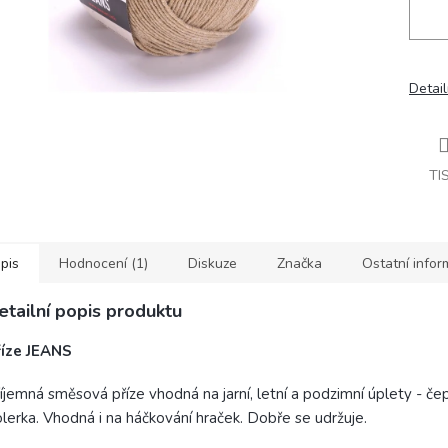
Detail
TI
pis
Hodnocení (1)
Diskuze
Značka
Ostatní info
etailní popis produktu
říze JEANS
íjemná směsová příze vhodná na jarní, letní a podzimní úplety - čep
lerka. Vhodná i na háčkování hraček. Dobře se udržuje.