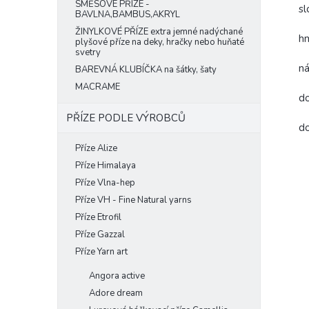
SMĚSOVÉ PŘÍZE -
sl
BAVLNA,BAMBUS,AKRYL
ŽINYLKOVÉ PŘÍZE extra jemné nadýchané
h
plyšové příze na deky, hračky nebo huňaté
svetry
ná
BAREVNÁ KLUBÍČKA na šátky, šaty
MACRAME
do
PŘÍZE PODLE VÝROBCŮ
do
Příze Alize
Příze Himalaya
Příze Vlna-hep
Příze VH - Fine Natural yarns
Příze Etrofil
Příze Gazzal
Příze Yarn art
Angora active
Adore dream