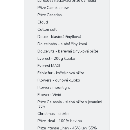
Lurexová háčkovací příze Camellia
Příze Camelia new
Příze Canarias
Cloud
Cotton soft
Dolce - klasická žinylková
Dolce baby - slabá žinylková
Dolce vita - barevná žinylková příze
Everest - 200g klubko
Everest MAXI
Fable fur - kožešinová příze
Flowers - duhové klubko
Flowers moonlight
Flowers Vivid
Příze Galassia - slabá příze s jemnými
flitry
Christmas - efektní
Příze Ideal - 100% bavlna
Příze Intense Linen - 45% len, 55%