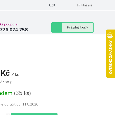
Podmínky ochrany osobních údajů
CZK
Moje objednávka
Přihlášení
Vrácení zbož
cká podpora:
Nákupní
Prázdný košík
776 074 758
košík
 Kč
/ ks
á
 / 100 g
ladem
(35 ks)
e doručit do:
11.8.2026