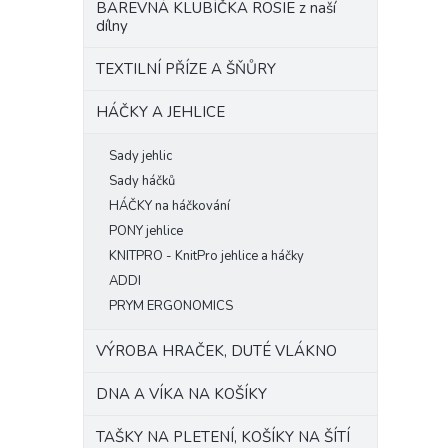
BAREVNÁ KLUBÍČKA ROSIE z naší
dílny
TEXTILNÍ PŘÍZE A ŠŇŮRY
HÁČKY A JEHLICE
Sady jehlic
Sady háčků
HÁČKY na háčkování
PONY jehlice
KNITPRO - KnitPro jehlice a háčky
ADDI
PRYM ERGONOMICS
VÝROBA HRAČEK, DUTÉ VLÁKNO
DNA A VÍKA NA KOŠÍKY
TAŠKY NA PLETENÍ, KOŠÍKY NA ŠÍTÍ