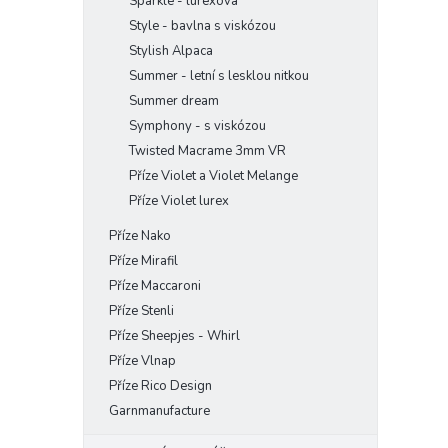
Sparkle - lurexová
Style - bavlna s viskózou
Stylish Alpaca
Summer - letní s lesklou nitkou
Summer dream
Symphony - s viskózou
Twisted Macrame 3mm VR
Příze Violet a Violet Melange
Příze Violet lurex
Příze Nako
Příze Mirafil
Příze Maccaroni
Příze Stenli
Příze Sheepjes - Whirl
Příze Vlnap
Příze Rico Design
Garnmanufacture