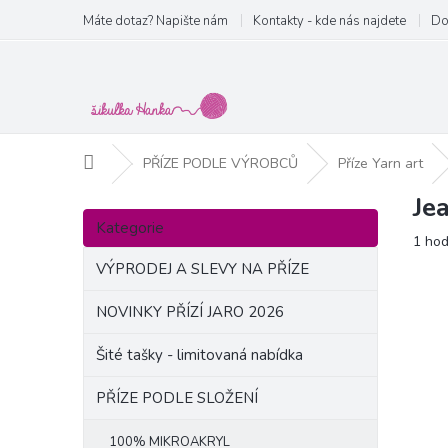
Přejít
Máte dotaz? Napište nám
Kontakty - kde nás najdete
Do
na
obsah
Domů
PŘÍZE PODLE VÝROBCŮ
Příze Yarn art
Je
P
Přeskočit
o
Kategorie
kategorie
Prům
1 ho
s
hodn
t
VÝPRODEJ A SLEVY NA PŘÍZE
produ
r
je
a
NOVINKY PŘÍZÍ JARO 2026
5,0
n
z
Šité tašky - limitovaná nabídka
5
n
hvězd
í
PŘÍZE PODLE SLOŽENÍ
p
a
100% MIKROAKRYL
n