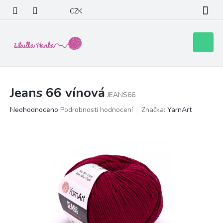
Přejít
CZK
na
obsah
Nákupní
košík
Jeans 66 vínová
JEANS66
Průměrné
Neohodnoceno
Podrobnosti hodnocení
Značka:
YarnArt
hodnocení
produktu
je
0,0
z
5
hvězdiček.