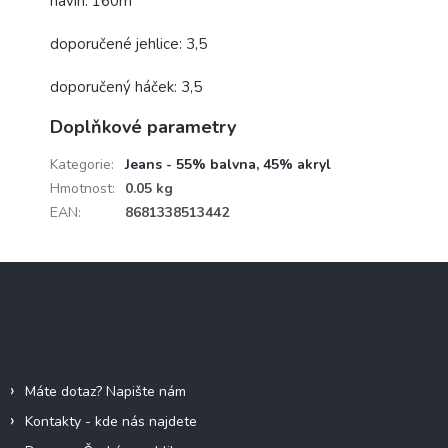
návin: 160m
doporučené jehlice: 3,5
doporučený háček: 3,5
Doplňkové parametry
Kategorie
:
Jeans - 55% balvna, 45% akryl
Hmotnost
:
0.05 kg
EAN
:
8681338513442
Z
á
p
a
Informace pro vás
t
í
Máte dotaz? Napište nám
Kontakty - kde nás najdete