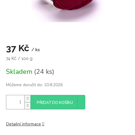
37 Kč
/ ks
Měrná
74 Kč / 100 g
cena:
Skladem
(24 ks)
Můžeme doručit do:
10.8.2026
PŘIDAT DO KOŠÍKU
Detailní informace