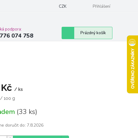
Podmínky ochrany osobních údajů
CZK
Moje objednávka
Přihlášení
Vrácení zbož
cká podpora:
Nákupní
Prázdný košík
776 074 758
košík
 Kč
/ ks
á
 / 100 g
ladem
(33 ks)
e doručit do:
7.8.2026