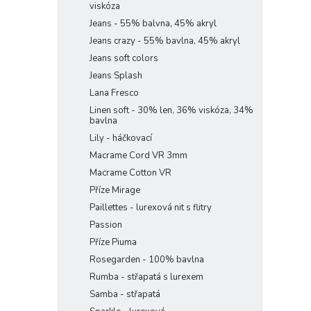
viskóza
Jeans - 55% balvna, 45% akryl
Jeans crazy - 55% bavlna, 45% akryl
Jeans soft colors
Jeans Splash
Lana Fresco
Linen soft - 30% len, 36% viskóza, 34%
bavlna
Lily - háčkovací
Macrame Cord VR 3mm
Macrame Cotton VR
Příze Mirage
Paillettes - lurexová nit s flitry
Passion
Příze Piuma
Rosegarden - 100% bavlna
Rumba - střapatá s lurexem
Samba - střapatá