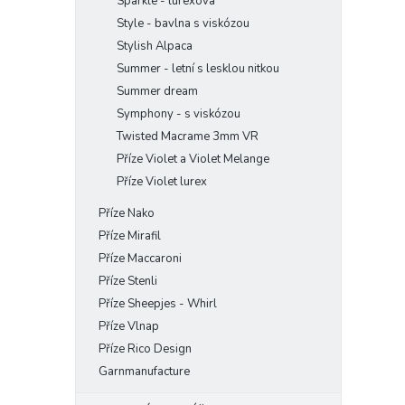
Sparkle - lurexová
Style - bavlna s viskózou
Stylish Alpaca
Summer - letní s lesklou nitkou
Summer dream
Symphony - s viskózou
Twisted Macrame 3mm VR
Příze Violet a Violet Melange
Příze Violet lurex
Příze Nako
Příze Mirafil
Příze Maccaroni
Příze Stenli
Příze Sheepjes - Whirl
Příze Vlnap
Příze Rico Design
Garnmanufacture