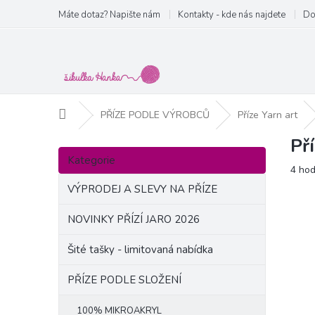
Přejít
Máte dotaz? Napište nám
Kontakty - kde nás najdete
Do
na
obsah
Domů
PŘÍZE PODLE VÝROBCŮ
Příze Yarn art
Př
P
Přeskočit
o
Kategorie
kategorie
Prům
4 ho
s
hodn
t
VÝPRODEJ A SLEVY NA PŘÍZE
produ
r
je
a
NOVINKY PŘÍZÍ JARO 2026
5,0
n
z
Šité tašky - limitovaná nabídka
5
n
hvězd
í
PŘÍZE PODLE SLOŽENÍ
p
a
100% MIKROAKRYL
n