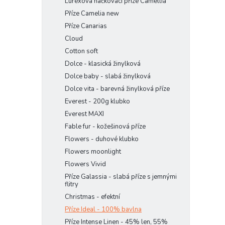
Lurexová háčkovací příze Camellia
Příze Camelia new
Příze Canarias
Cloud
Cotton soft
Dolce - klasická žinylková
Dolce baby - slabá žinylková
Dolce vita - barevná žinylková příze
Everest - 200g klubko
Everest MAXI
Fable fur - kožešinová příze
Flowers - duhové klubko
Flowers moonlight
Flowers Vivid
Příze Galassia - slabá příze s jemnými
flitry
Christmas - efektní
Příze Ideal - 100% bavlna
Příze Intense Linen - 45% len, 55%