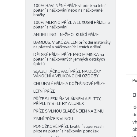
e
100% BAVLNĚNÉ PŘÍZE vhodné na letní
pletení a háčkování nebo na háčkované
l
hračky
100% MERINO PŘÍZE A LUXUSNÍ PŘÍZE na
pletení a háčkování
ANTIPILLING - NEŽMOLKUJÍCÍ PŘÍZE
BAMBUS, VISKÓZA, LEN přírodní materiály
na pletení a háčkovaních letních oděvů
DĚTSKÉ PŘÍZE, PŘÍZE PRO MIMINKA na
pletení a háčkovaných jemných dětských
úpletů
SLABÉ HÁČKOVACÍ PŘÍZE NA DEČKY,
VÁNOČNÍ A VELIKONOČNÍ OZDOBY
Po
CHLUPATÉ PŘÍZE A KOŽEŠINOVÉ PŘÍZE
LETNÍ PŘÍZE
D
PŘÍZE S LESKLÝM VLÁKNEM A FLITRY,
PŘÍPLETY S FLITRY A LUREX
Id
PŘÍZE S VLNOU SLABÉ NEJEN NA ZIMU
de
ZIMNÍ PŘÍZE S VLNOU
vh
PONOŽKOVÉ PŘÍZE kvalitní superwash
ob
příze na pletení a háčkování ponožek
pr