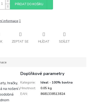
PŘIDAT DO KOŠÍKU
ní informace
SK
ZEPTAT SE
HLÍDAT
SDÍLET
rmace
Doplňkové parametry
Kategorie
:
Ideal - 100% bavlna
ety, hračky,
Hmotnost
:
0.05 kg
á na nošení i
EAN
:
8681338513824
i podobná
jednom