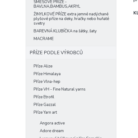
SMĚSOVÉ PŘÍZE -
BAVLNA,BAMBUS,AKRYL
Kl
ŽINYLKOVÉ PŘÍZE extra jemné nadýchané
plyšové příze na deky, hračky nebo huňaté
svetry
BAREVNÁ KLUBÍČKA na šátky, šaty
MACRAME
PŘÍZE PODLE VÝROBCŮ
Příze Alize
Příze Himalaya
Příze Vlna-hep
Příze VH - Fine Natural yarns
Příze Etrofil
Příze Gazzal
Příze Yarn art
Angora active
Adore dream