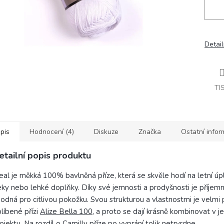
Detail
TI
pis
Hodnocení (4)
Diskuze
Značka
Ostatní info
etailní popis produktu
eal je měkká 100% bavlněná příze, která se skvěle hodí na letní úpl
ky nebo lehké doplňky. Díky své jemnosti a prodyšnosti je příjemn
odná pro citlivou pokožku. Svou strukturou a vlastnostmi je velm
líbené přízi
Alize Bella 100
, a proto se dají krásně kombinovat v 
ojektu. Na rozdíl o Camilly příze po vyprání tolik netrvrdne.