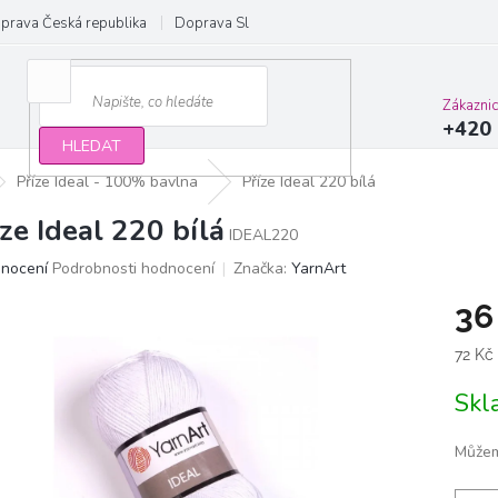
prava Česká republika
Doprava Slovensko a EU
Obchodní podmínky
Zákazni
+420 
HLEDAT
Příze Ideal - 100% bavlna
Příze Ideal 220 bílá
íze Ideal 220 bílá
IDEAL220
ěrné
dnocení
Podrobnosti hodnocení
Značka:
YarnArt
ocení
36
ktu
Měrn
72 Kč
cena:
Sk
iček.
Můžem