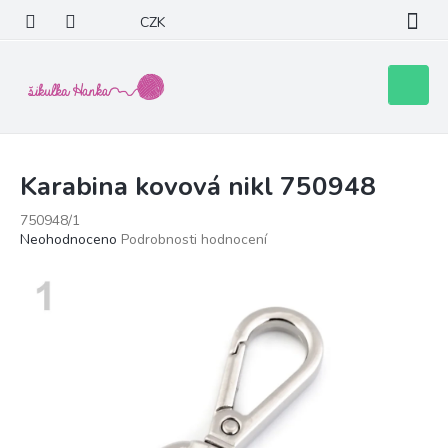
Přejít
CZK
na
obsah
Nákupní
košík
Karabina kovová nikl 750948
750948/1
Průměrné
Neohodnoceno
Podrobnosti hodnocení
hodnocení
produktu
je
0,0
z
5
hvězdiček.