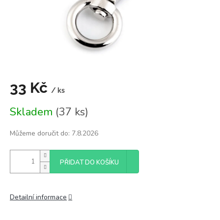
33 Kč
/ ks
Měrná
Skladem
(37 ks)
cena:
Můžeme doručit do:
7.8.2026
PŘIDAT DO KOŠÍKU
Detailní informace