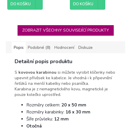
DO KOŠÍKU
DO KOŠÍKU
ZOBRAZIT VŠECHNY SOUVISEJÍCÍ PRODUKTY
Popis
Podobné (8)
Hodnocení
Diskuze
Detailní popis produktu
S
kovovou karabinou
si můžete vyrobit klíčenky nebo
upevnit přívěsek ke kabelce. Je vhodná i k připevnění
řetízků na menší kabelky nebo psaníčka.
Karabina je z nemagnetického kovu, magnetické je
pouze kolečko uprostřed.
Rozměry celkem:
20 x 50 mm
Rozměry karabinky:
16 x 30 mm
Šíře průvleku:
12 mm
Otočná