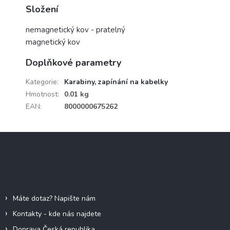
Složení
nemagnetický kov - pratelný
magnetický kov
Doplňkové parametry
Kategorie
:
Karabiny, zapínání na kabelky
Hmotnost
:
0.01 kg
EAN
:
8000000675262
Z
á
p
a
Informace pro vás
t
í
Máte dotaz? Napište nám
Kontakty - kde nás najdete
Doprava Česká republika