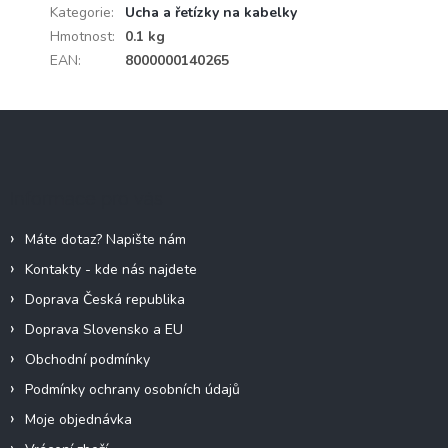
Kategorie
:
Ucha a řetízky na kabelky
Hmotnost
:
0.1 kg
EAN
:
8000000140265
Z
á
p
a
Informace pro vás
t
í
Máte dotaz? Napište nám
Kontakty - kde nás najdete
Doprava Česká republika
Doprava Slovensko a EU
Obchodní podmínky
Podmínky ochrany osobních údajů
Moje objednávka