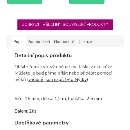
ZOBRAZIT VŠECHNY SOUVISEJÍCÍ PRODUKTY
Popis
Podobné (3)
Hodnocení
Diskuze
Detailní popis produktu
Obšité řemínky k výrobě uch na tašku z eko kůže.
Můžete je buď přímo přišít nebo přidělat pomocí
nýtků (
vhodné jsou např. tyto Nýtky
)
Šíře: 15 mm, délka: 1,2 m, tloušťka: 2,5 mm
Balení: 2ks
Doplňkové parametry