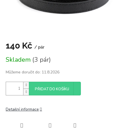
140 Kč
/ pár
Měrná
Skladem
(3 pár)
cena:
Můžeme doručit do:
11.8.2026
PŘIDAT DO KOŠÍKU
Detailní informace