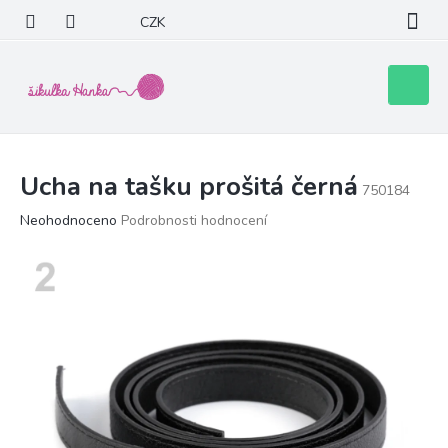
Přejít
CZK
na
obsah
Nákupní
košík
Ucha na tašku prošitá černá
750184
Průměrné
Neohodnoceno
Podrobnosti hodnocení
hodnocení
produktu
je
0,0
z
5
hvězdiček.