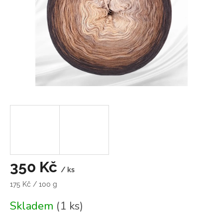
350 Kč
/ ks
Měrná
175 Kč / 100 g
cena:
Skladem
(1 ks)