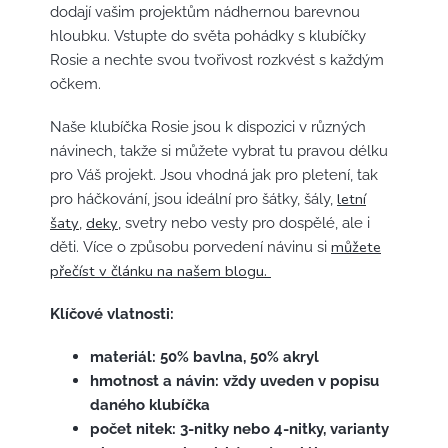
dodají vašim projektům nádhernou barevnou
hloubku. Vstupte do světa pohádky s klubíčky
Rosie a nechte svou tvořivost rozkvést s každým
očkem.
Naše klubíčka Rosie jsou k dispozici v různých
návinech, takže si můžete vybrat tu pravou délku
pro Váš projekt. Jsou vhodná jak pro pletení, tak
letní
pro háčkování, jsou ideální pro šátky, šály,
šaty
deky
,
, svetry nebo vesty pro dospělé, ale i
můžete
děti. Více o způsobu porvedení návinu si
přečíst v článku na našem blogu.
Klíčové vlatnosti:
materiál: 50% bavlna, 50% akryl
hmotnost a návin: vždy uveden v popisu
daného klubíčka
počet nitek: 3-nitky nebo 4-nitky, varianty