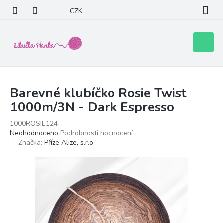
Přejít
CZK
na
obsah
Nákupní
košík
Barevné klubíčko Rosie Twist
1000m/3N - Dark Espresso
1000ROSIE124
Průměrné
Neohodnoceno
Podrobnosti hodnocení
hodnocení
Značka:
Příze Alize, s.r.o.
produktu
je
0,0
z
5
hvězdiček.