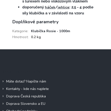
s lurexem nebo viskózovým vláknem
háček
jehlice
doporučený
/
: 2,5 - 4 podle
síly klubíčka a v závislosti na vzoru
Doplňkové parametry
Kategorie
:
Klubíčka Rosie - 1000m
Hmotnost
:
0.2 kg
Z
á
p
a
Informace pro vás
t
í
Máte dotaz? Napište nám
Kontakty - kde nás najdete
Doprava Česká republika
Doprava Slovensko a EU