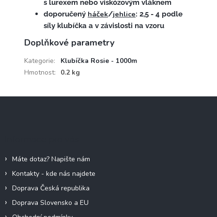
s lurexem nebo viskózovým vláknem
háček
jehlice
doporučený
/
: 2,5 - 4 podle
síly klubíčka a v závislosti na vzoru
Doplňkové parametry
Kategorie
:
Klubíčka Rosie - 1000m
Hmotnost
:
0.2 kg
Z
á
p
a
Informace pro vás
t
í
Máte dotaz? Napište nám
Kontakty - kde nás najdete
Doprava Česká republika
Doprava Slovensko a EU