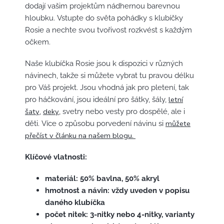
dodají vašim projektům nádhernou barevnou
hloubku. Vstupte do světa pohádky s klubíčky
Rosie a nechte svou tvořivost rozkvést s každým
očkem.
Naše klubíčka Rosie jsou k dispozici v různých
návinech, takže si můžete vybrat tu pravou délku
pro Váš projekt. Jsou vhodná jak pro pletení, tak
letní
pro háčkování, jsou ideální pro šátky, šály,
šaty
deky
,
, svetry nebo vesty pro dospělé, ale i
můžete
děti. Více o způsobu porvedení návinu si
přečíst v článku na našem blogu.
Klíčové vlatnosti:
materiál: 50% bavlna, 50% akryl
hmotnost a návin: vždy uveden v popisu
daného klubíčka
počet nitek: 3-nitky nebo 4-nitky, varianty