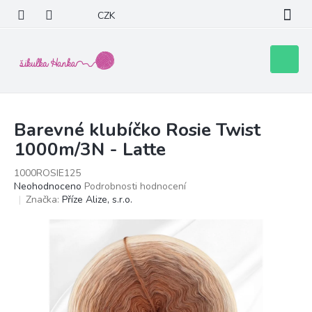
Přejít
CZK
na
obsah
Nákupní
košík
Barevné klubíčko Rosie Twist
1000m/3N - Latte
1000ROSIE125
Průměrné
Neohodnoceno
Podrobnosti hodnocení
hodnocení
Značka:
Příze Alize, s.r.o.
produktu
je
0,0
z
5
hvězdiček.