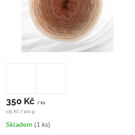
350 Kč
/ ks
Měrná
175 Kč / 100 g
cena:
Skladem
(1 ks)