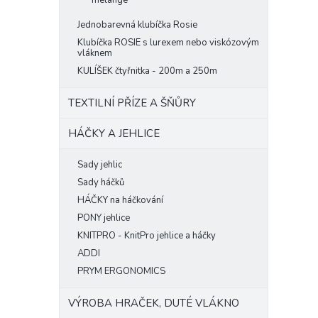
melange
Jednobarevná klubíčka Rosie
Klubíčka ROSIE s lurexem nebo viskózovým
vláknem
KULÍŠEK čtyřnitka - 200m a 250m
TEXTILNÍ PŘÍZE A ŠŇŮRY
HÁČKY A JEHLICE
Sady jehlic
Sady háčků
HÁČKY na háčkování
PONY jehlice
KNITPRO - KnitPro jehlice a háčky
ADDI
PRYM ERGONOMICS
VÝROBA HRAČEK, DUTÉ VLÁKNO