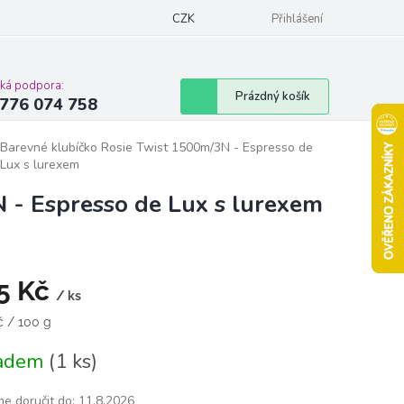
Podmínky ochrany osobních údajů
CZK
Moje objednávka
Přihlášení
Vrácení zbož
cká podpora:
Nákupní
Prázdný košík
776 074 758
košík
Barevné klubíčko Rosie Twist 1500m/3N - Espresso de
Lux s lurexem
 - Espresso de Lux s lurexem
5 Kč
/ ks
á
č / 100 g
ladem
(1 ks)
e doručit do:
11.8.2026