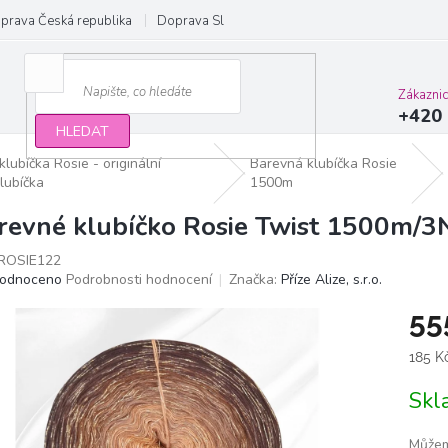
prava Česká republika
Doprava Slovensko a EU
Obchodní podmínky
Zákazni
+420 
HLEDAT
lubíčka Rosie - originální
Barevná klubíčka Rosie
lubíčka
1500m
revné klubíčko Rosie Twist 1500m/3N
ROSIE122
ěrné
odnoceno
Podrobnosti hodnocení
Značka:
Příze Alize, s.r.o.
ocení
55
ktu
Měrn
185 K
cena:
Sk
iček.
Můžem