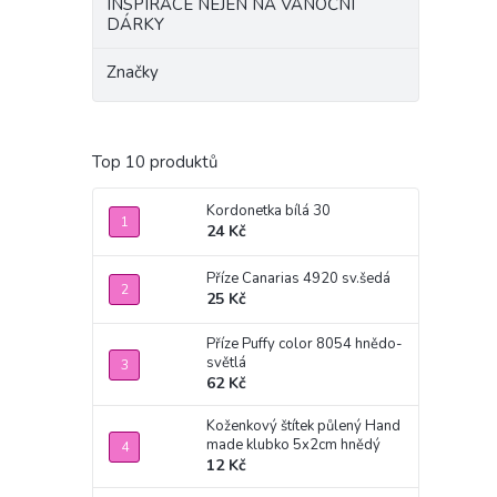
INSPIRACE NEJEN NA VÁNOČNÍ
DÁRKY
Značky
Top 10 produktů
Kordonetka bílá 30
24 Kč
Příze Canarias 4920 sv.šedá
25 Kč
Příze Puffy color 8054 hnědo-
světlá
62 Kč
Koženkový štítek půlený Hand
made klubko 5x2cm hnědý
12 Kč