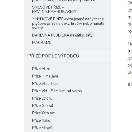
příze na pletení a háčkování ponožek
O
SMĚSOVÉ PŘÍZE -
lá
BAVLNA,BAMBUS,AKRYL
me
ŽINYLKOVÉ PŘÍZE extra jemné nadýchané
plyšové příze na deky, hračky nebo huňaté
hl
svetry
r
BAREVNÁ KLUBÍČKA na šátky, šaty
MACRAME
Na
tu
PŘÍZE PODLE VÝROBCŮ
js
dě
Příze Alize
b
Příze Himalaya
Příze Vlna-hep
Kl
Příze VH - Fine Natural yarns
Příze Etrofil
Příze Gazzal
Příze Yarn art
Příze Nako
Příze Mirafil