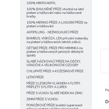
100% MIKROAKRYL
n
e
100% BAVLNĚNÉ PŘÍZE vhodné na letní
pletení a háčkování nebo na háčkované
l
hračky
100% MERINO PŘÍZE A LUXUSNÍ PŘÍZE na
pletení a háčkování
ANTIPILLING - NEŽMOLKUJÍCÍ PŘÍZE
BAMBUS, VISKÓZA, LEN přírodní materiály
na pletení a háčkovaních letních oděvů
DĚTSKÉ PŘÍZE, PŘÍZE PRO MIMINKA na
pletení a háčkovaných jemných dětských
úpletů
SLABÉ HÁČKOVACÍ PŘÍZE NA DEČKY,
VÁNOČNÍ A VELIKONOČNÍ OZDOBY
CHLUPATÉ PŘÍZE A KOŽEŠINOVÉ PŘÍZE
LETNÍ PŘÍZE
PŘÍZE S LESKLÝM VLÁKNEM A FLITRY,
PŘÍPLETY S FLITRY A LUREX
Po
PŘÍZE S VLNOU SLABÉ NEJEN NA ZIMU
ZIMNÍ PŘÍZE S VLNOU
D
PONOŽKOVÉ PŘÍZE kvalitní superwash