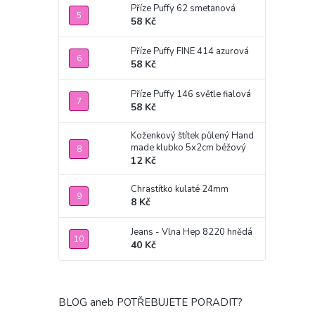
Příze Puffy 62 smetanová
58 Kč
Příze Puffy FINE 414 azurová
58 Kč
Příze Puffy 146 světle fialová
58 Kč
Koženkový štítek půlený Hand
made klubko 5x2cm béžový
12 Kč
Chrastítko kulaté 24mm
8 Kč
Jeans - Vlna Hep 8220 hnědá
40 Kč
BLOG aneb POTŘEBUJETE PORADIT?