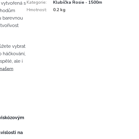
Kategorie
:
Klubíčka Rosie - 1500m
u vytvořená s
Hmotnost
:
0.2 kg
echodům
ou barevnou
tvořivost
ůžete vybrat
ro háčkování,
spělé, ale i
a našem
 viskózovým
ávislosti na