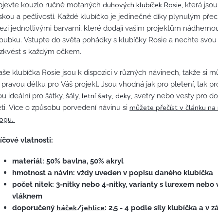
duhových klubíček Rosie
bjevte kouzlo ručně motaných
, která jso
skou a pečlivostí. Každé klubíčko je jedinečné díky plynulým př
zi jednotlivými barvami, které dodají vašim projektům nádhern
oubku. Vstupte do světa pohádky s klubíčky Rosie a nechte svou 
ozkvést s každým očkem.
še klubíčka Rosie jsou k dispozici v různých návinech, takže si m
 pravou délku pro Váš projekt. Jsou vhodná jak pro pletení, tak p
letní šaty
deky
ou ideální pro šátky, šály,
,
, svetry nebo vesty pro do
můžete přečíst v článku n
ti. Více o způsobu porvedení návinu si
logu.
íčové vlatnosti:
materiál: 50% bavlna, 50% akryl
hmotnost a návin: vždy uveden v popisu daného klubíčka
počet nitek: 3-nitky nebo 4-nitky, varianty s lurexem nebo
vláknem
háček
jehlice
doporučený
/
: 2,5 - 4 podle síly klubíčka a v z