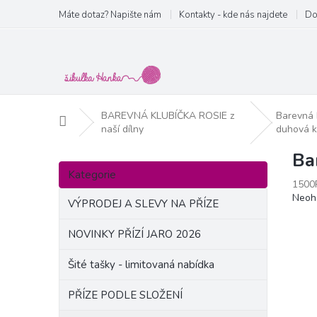
Přejít
Máte dotaz? Napište nám
Kontakty - kde nás najdete
Do
na
obsah
BAREVNÁ KLUBÍČKA ROSIE z
Barevná k
Domů
naší dílny
duhová k
Ba
P
Přeskočit
o
Kategorie
kategorie
1500
s
Prům
Neoh
t
VÝPRODEJ A SLEVY NA PŘÍZE
hodn
r
produ
a
NOVINKY PŘÍZÍ JARO 2026
je
n
0,0
Šité tašky - limitovaná nabídka
z
n
5
í
hvězd
PŘÍZE PODLE SLOŽENÍ
p
a