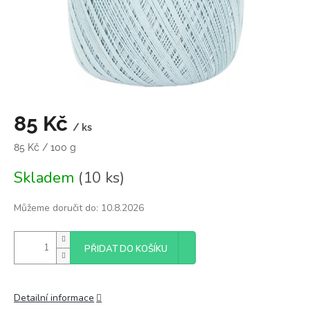
85 Kč
/ ks
Měrná
85 Kč / 100 g
cena:
Skladem
(10 ks)
Můžeme doručit do:
10.8.2026
PŘIDAT DO KOŠÍKU
Detailní informace