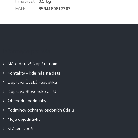
Hmotnost
:
0.1 kg
EAN
:
8594180812383
Z
á
p
a
Informace pro vás
t
í
Máte dotaz? Napište nám
Kontakty - kde nás najdete
Doprava Česká republika
Doprava Slovensko a EU
Obchodní podmínky
Podmínky ochrany osobních údajů
Moje objednávka
Vrácení zboží