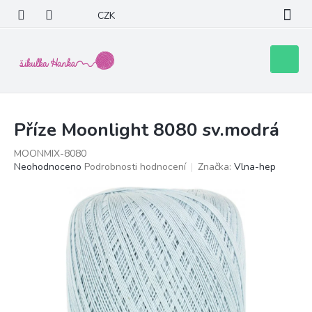
Přejít
CZK
na
obsah
Nákupní
košík
Příze Moonlight 8080 sv.modrá
MOONMIX-8080
Průměrné
Neohodnoceno
Podrobnosti hodnocení
Značka:
Vlna-hep
hodnocení
produktu
je
0,0
z
5
hvězdiček.