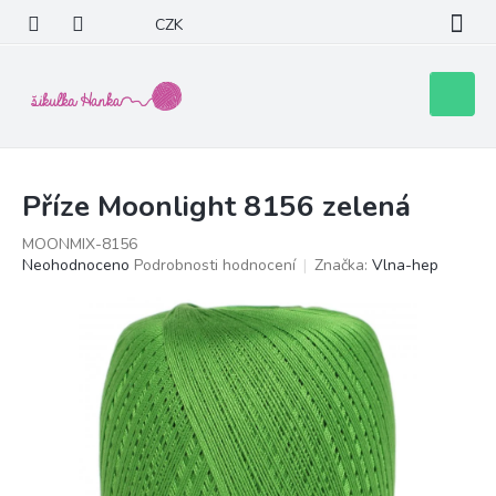
Přejít
CZK
na
obsah
Nákupní
košík
Příze Moonlight 8156 zelená
MOONMIX-8156
Průměrné
Neohodnoceno
Podrobnosti hodnocení
Značka:
Vlna-hep
hodnocení
produktu
je
0,0
z
5
hvězdiček.