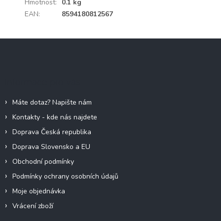
Hmotnost
:
0.1 kg
EAN
:
8594180812567
Z
á
p
a
Informace pro vás
t
í
Máte dotaz? Napište nám
Kontakty - kde nás najdete
Doprava Česká republika
Doprava Slovensko a EU
Obchodní podmínky
Podmínky ochrany osobních údajů
Moje objednávka
Vrácení zboží