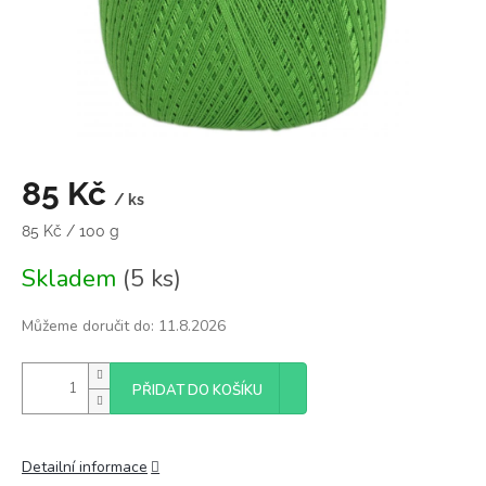
85 Kč
/ ks
Měrná
85 Kč / 100 g
cena:
Skladem
(5 ks)
Můžeme doručit do:
11.8.2026
PŘIDAT DO KOŠÍKU
Detailní informace