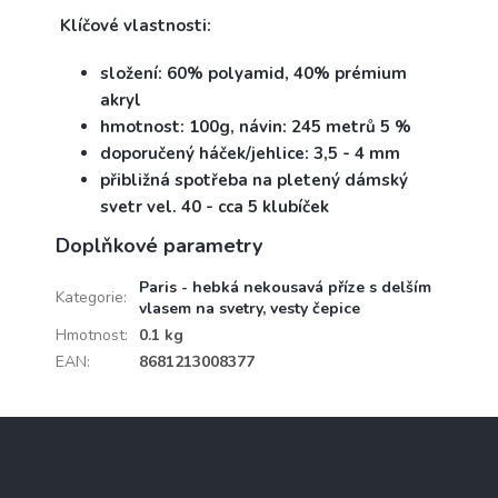
Klíčové vlastnosti:
složení: 60% polyamid, 40% prémium
akryl
hmotnost: 100g, návin: 245 metrů 5 %
doporučený háček/jehlice: 3,5 - 4 mm
přibližná spotřeba na pletený dámský
svetr vel. 40 - cca 5 klubíček
Doplňkové parametry
Paris - hebká nekousavá příze s delším
Kategorie
:
vlasem na svetry, vesty čepice
Hmotnost
:
0.1 kg
EAN
:
8681213008377
Z
á
p