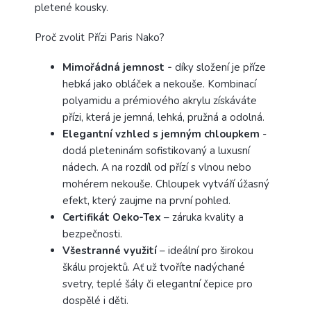
pletené kousky.
Proč zvolit Přízi Paris Nako?
Mimořádná jemnost -
díky složení je příze
hebká jako obláček a nekouše. Kombinací
polyamidu a prémiového akrylu získáváte
přízi, která je jemná, lehká, pružná a odolná.
Elegantní vzhled s jemným chloupkem
-
dodá pleteninám sofistikovaný a luxusní
nádech. A na rozdíl od přízí s vlnou nebo
mohérem nekouše. Chloupek vytváří úžasný
efekt, který zaujme na první pohled.
Certifikát Oeko-Tex
– záruka kvality a
bezpečnosti.
Všestranné využití
– ideální pro širokou
škálu projektů. Ať už tvoříte nadýchané
svetry, teplé šály či elegantní čepice pro
dospělé i děti.