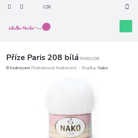
Přejít
CZK
na
obsah
Nákupní
košík
Příze Paris 208 bílá
PARIS208
Průměrné
8 hodnocení
Podrobnosti hodnocení
Značka:
Nako
hodnocení
produktu
je
4,9
z
5
hvězdiček.