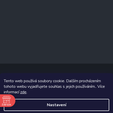
Tento web používá soubory cookie. Dalším procházením
Copyright 2026
www.prizealize.cz
. Všechna práva vyhrazena.
tohoto webu vyjadřujete souhlas s jejich používáním.. Více
informací
zde
.
Grafický návrh vytvořil a na Shoptet implementoval
Tomáš Hlad
&
Shoptetak.cz
.
Nastavení
Zobrazit
ě
Vytvořil Shoptet