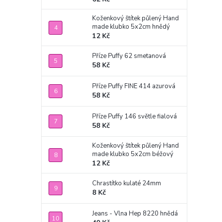
Koženkový štítek půlený Hand
made klubko 5x2cm hnědý
12 Kč
Příze Puffy 62 smetanová
58 Kč
Příze Puffy FINE 414 azurová
58 Kč
Příze Puffy 146 světle fialová
58 Kč
Koženkový štítek půlený Hand
made klubko 5x2cm béžový
12 Kč
Chrastítko kulaté 24mm
8 Kč
Jeans - Vlna Hep 8220 hnědá