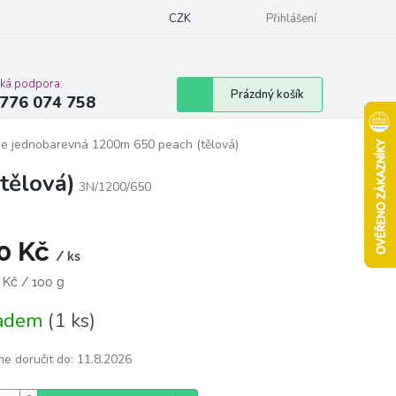
Podmínky ochrany osobních údajů
CZK
Moje objednávka
Přihlášení
Vrácení zbož
cká podpora:
Nákupní
Prázdný košík
776 074 758
košík
ie jednobarevná 1200m 650 peach (tělová)
tělová)
3N/1200/650
0 Kč
/ ks
á
7 Kč / 100 g
ladem
(1 ks)
e doručit do:
11.8.2026