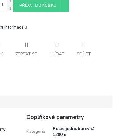
PŘIDAT DO KOŠÍKU
ní informace
SK
ZEPTAT SE
HLÍDAT
SDÍLET
Doplňkové parametry
Rosie jednobarevná
aty.
Kategorie
:
1200m