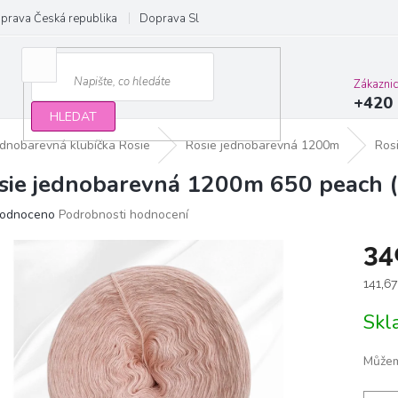
prava Česká republika
Doprava Slovensko a EU
Obchodní podmínky
Zákazni
+420 
HLEDAT
ednobarevná klubíčka Rosie
Rosie jednobarevná 1200m
Ros
sie jednobarevná 1200m 650 peach (
ěrné
odnoceno
Podrobnosti hodnocení
ocení
34
ktu
Měrn
141,6
cena:
Sk
iček.
Můžem