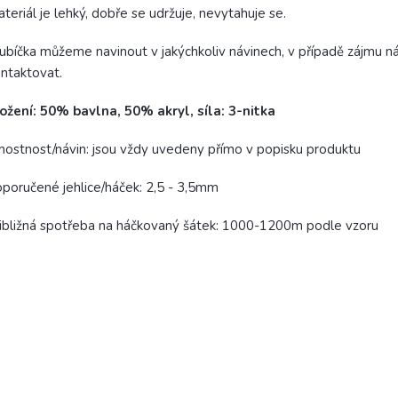
teriál je lehký, dobře se udržuje, nevytahuje se.
ubíčka můžeme navinout v jakýchkoliv návinech, v případě zájmu ná
ntaktovat.
ožení: 50% bavlna, 50% akryl, síla: 3-nitka
ostnost/návin: jsou vždy uvedeny přímo v popisku produktu
poručené jehlice/háček: 2,5 - 3,5mm
ibližná spotřeba na háčkovaný šátek: 1000-1200m podle vzoru