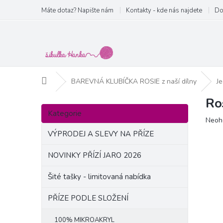
Přejít
Máte dotaz? Napište nám
Kontakty - kde nás najdete
Do
na
obsah
Domů
BAREVNÁ KLUBÍČKA ROSIE z naší dílny
J
Ro
P
Přeskočit
o
Kategorie
kategorie
Prům
Neoh
s
hodn
t
VÝPRODEJ A SLEVY NA PŘÍZE
produ
r
je
a
NOVINKY PŘÍZÍ JARO 2026
0,0
n
z
Šité tašky - limitovaná nabídka
5
n
hvězd
í
PŘÍZE PODLE SLOŽENÍ
p
a
100% MIKROAKRYL
n