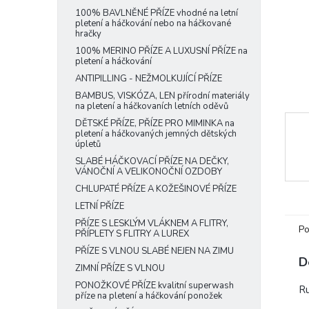
e
100% BAVLNĚNÉ PŘÍZE vhodné na letní
pletení a háčkování nebo na háčkované
l
hračky
100% MERINO PŘÍZE A LUXUSNÍ PŘÍZE na
pletení a háčkování
ANTIPILLING - NEŽMOLKUJÍCÍ PŘÍZE
BAMBUS, VISKÓZA, LEN přírodní materiály
na pletení a háčkovaních letních oděvů
DĚTSKÉ PŘÍZE, PŘÍZE PRO MIMINKA na
pletení a háčkovaných jemných dětských
úpletů
SLABÉ HÁČKOVACÍ PŘÍZE NA DEČKY,
VÁNOČNÍ A VELIKONOČNÍ OZDOBY
CHLUPATÉ PŘÍZE A KOŽEŠINOVÉ PŘÍZE
LETNÍ PŘÍZE
PŘÍZE S LESKLÝM VLÁKNEM A FLITRY,
Po
PŘÍPLETY S FLITRY A LUREX
PŘÍZE S VLNOU SLABÉ NEJEN NA ZIMU
D
ZIMNÍ PŘÍZE S VLNOU
PONOŽKOVÉ PŘÍZE kvalitní superwash
Ru
příze na pletení a háčkování ponožek