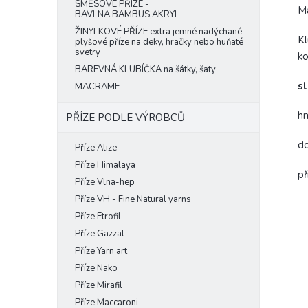
SMĚSOVÉ PŘÍZE -
Ma
BAVLNA,BAMBUS,AKRYL
ŽINYLKOVÉ PŘÍZE extra jemné nadýchané
Kl
plyšové příze na deky, hračky nebo huňaté
svetry
ko
BAREVNÁ KLUBÍČKA na šátky, šaty
sl
MACRAME
hm
PŘÍZE PODLE VÝROBCŮ
do
Příze Alize
Příze Himalaya
př
Příze Vlna-hep
Příze VH - Fine Natural yarns
Příze Etrofil
Příze Gazzal
Příze Yarn art
Příze Nako
Příze Mirafil
Příze Maccaroni