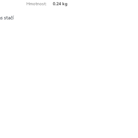
Hmotnost
:
0.24 kg
s stačí