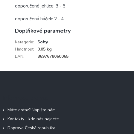
doporučené jehlice: 3 - 5
doporučená háček: 2 - 4
Doplňkové parametry
Kategorie
:
Softy
Hmotnost
:
0.05 kg
EAN
:
8697678060065
Z
á
p
a
Informace pro vás
t
í
Máte dotaz? Napište nám
Kontakty - kde nás najdete
Doprava Česká republika