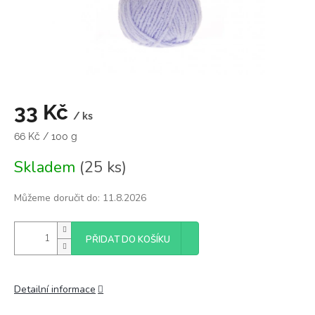
33 Kč
/ ks
Měrná
66 Kč / 100 g
cena:
Skladem
(25 ks)
Můžeme doručit do:
11.8.2026
PŘIDAT DO KOŠÍKU
Detailní informace