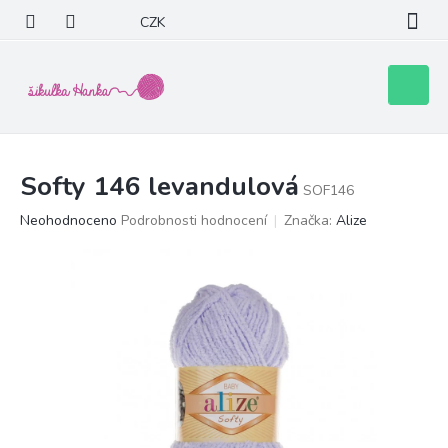
Přejít
CZK
na
obsah
Nákupní
košík
Softy 146 levandulová
SOF146
Průměrné
Neohodnoceno
Podrobnosti hodnocení
Značka:
Alize
hodnocení
produktu
je
0,0
z
5
hvězdiček.