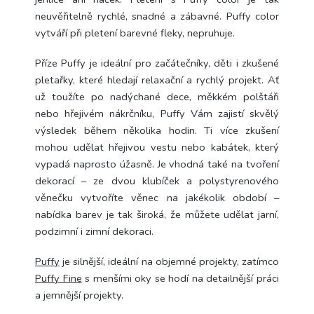
neuvěřitelně rychlé, snadné a zábavné. Puffy color
vytváří při pletení barevné fleky, nepruhuje.
Příze Puffy je ideální pro začátečníky, děti i zkušené
pletařky, které hledají relaxační a rychlý projekt. Ať
už toužíte po nadýchané dece, měkkém polštáři
nebo hřejivém nákrčníku, Puffy Vám zajistí skvělý
výsledek během několika hodin. Ti více zkušení
mohou udělat hřejivou vestu nebo kabátek, který
vypadá naprosto úžasně. Je vhodná také na tvoření
dekorací – ze dvou klubíček a polystyrenového
věnečku vytvoříte věnec na jakékolik období –
nabídka barev je tak široká, že můžete udělat jarní,
podzimní i zimní dekoraci.
Puffy
je silnější, ideální na objemné projekty, zatímco
Puffy Fine
s menšími oky se hodí na detailnější práci
a jemnější projekty.