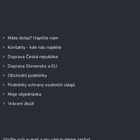
Z
á
p
a
Informace pro vás
t
í
Máte dotaz? Napište nám
Kontakty - kde nás najdete
Doprava Česká republika
Doprava Slovensko a EU
Obchodní podmínky
Podmínky ochrany osobních údajů
Moje objednávka
Vrácení zboží
Odebírat newsletter
Vložte svůj e-mail a my vám budeme zasílat