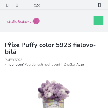
Přejít
CZK
na
obsah
Nákupní
košík
Příze Puffy color 5923 fialovo-
bílá
PUFFY5923
Průměrné
4 hodnocení
Podrobnosti hodnocení
Značka:
Alize
hodnocení
produktu
je
5,0
z
5
hvězdiček.