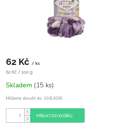
62 Kč
/ ks
Měrná
62 Kč / 100 g
cena:
Skladem
(15 ks)
Můžeme doručit do:
10.8.2026
PŘIDAT DO KOŠÍKU