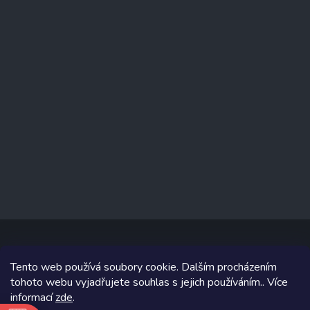
Tento web používá soubory cookie. Dalším procházením
Copyright 2026
www.prizealize.cz
. Všechna práva vyhrazena.
tohoto webu vyjadřujete souhlas s jejich používáním.. Více
informací
zde
.
Grafický návrh vytvořil a na Shoptet implementoval
Tomáš Hlad
&