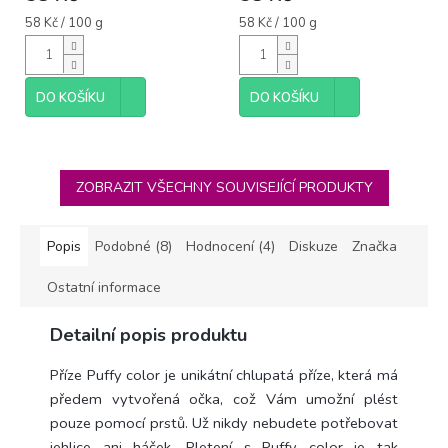
Měrná
Měrná
58 Kč / 100 g
58 Kč / 100 g
cena:
cena:
DO KOŠÍKU
DO KOŠÍKU
ZOBRAZIT VŠECHNY SOUVISEJÍCÍ PRODUKTY
Popis
Podobné (8)
Hodnocení (4)
Diskuze
Značka
Ostatní informace
Detailní popis produktu
Příze Puffy color je unikátní chlupatá příze, která má
předem vytvořená očka, což Vám umožní plést
pouze pomocí prstů. Už nikdy nebudete potřebovat
jehlice ani háček. Pletení s Puffy color je tak