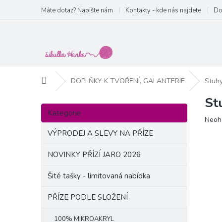
Přejít
Máte dotaz? Napište nám
Kontakty - kde nás najdete
Do
na
obsah
Domů
DOPLŇKY K TVOŘENÍ, GALANTERIE
Stuh
St
P
Přeskočit
o
Kategorie
kategorie
Prům
Neoh
s
hodn
t
VÝPRODEJ A SLEVY NA PŘÍZE
produ
r
je
a
NOVINKY PŘÍZÍ JARO 2026
0,0
n
z
Šité tašky - limitovaná nabídka
5
n
hvězd
í
PŘÍZE PODLE SLOŽENÍ
p
a
100% MIKROAKRYL
n