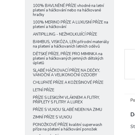
e
100% BAVLNĚNÉ PŘÍZE vhodné na letní
pletení a háčkování nebo na háčkované
l
hračky
100% MERINO PŘÍZE A LUXUSNÍ PŘÍZE na
pletení a háčkování
ANTIPILLING - NEŽMOLKUJÍCÍ PŘÍZE
BAMBUS, VISKÓZA, LEN přírodní materiály
na pletení a háčkovaních letních oděvů
DĚTSKÉ PŘÍZE, PŘÍZE PRO MIMINKA na
pletení a háčkovaných jemných dětských
úpletů
SLABÉ HÁČKOVACÍ PŘÍZE NA DEČKY,
VÁNOČNÍ A VELIKONOČNÍ OZDOBY
CHLUPATÉ PŘÍZE A KOŽEŠINOVÉ PŘÍZE
LETNÍ PŘÍZE
PŘÍZE S LESKLÝM VLÁKNEM A FLITRY,
Po
PŘÍPLETY S FLITRY A LUREX
PŘÍZE S VLNOU SLABÉ NEJEN NA ZIMU
D
ZIMNÍ PŘÍZE S VLNOU
PONOŽKOVÉ PŘÍZE kvalitní superwash
St
příze na pletení a háčkování ponožek