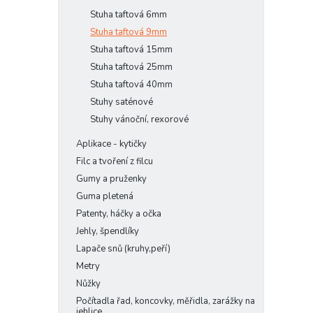
Stuha taftová 6mm
Stuha taftová 9mm
Stuha taftová 15mm
Stuha taftová 25mm
Stuha taftová 40mm
Stuhy saténové
Stuhy vánoční, rexorové
Aplikace - kytičky
Filc a tvoření z filcu
Gumy a pruženky
Guma pletená
Patenty, háčky a očka
Jehly, špendlíky
Lapače snů (kruhy,peří)
Metry
Nůžky
Počítadla řad, koncovky, měřidla, zarážky na
jehlice