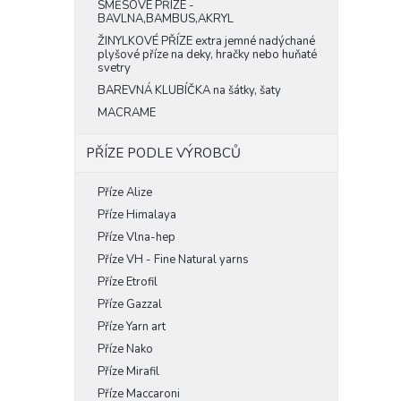
SMĚSOVÉ PŘÍZE -
BAVLNA,BAMBUS,AKRYL
ŽINYLKOVÉ PŘÍZE extra jemné nadýchané
plyšové příze na deky, hračky nebo huňaté
svetry
BAREVNÁ KLUBÍČKA na šátky, šaty
MACRAME
PŘÍZE PODLE VÝROBCŮ
Příze Alize
Příze Himalaya
Příze Vlna-hep
Příze VH - Fine Natural yarns
Příze Etrofil
Příze Gazzal
Příze Yarn art
Příze Nako
Příze Mirafil
Příze Maccaroni