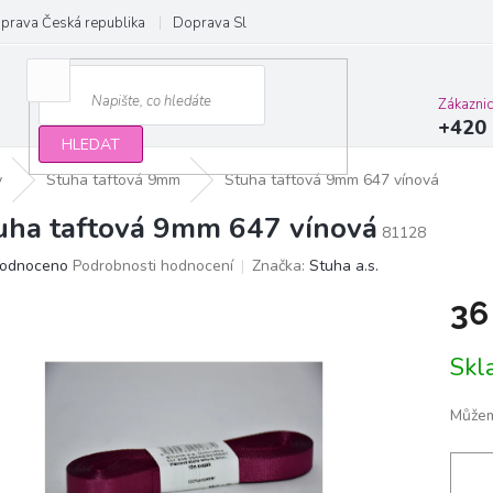
prava Česká republika
Doprava Slovensko a EU
Obchodní podmínky
Zákazni
+420 
HLEDAT
y
Stuha taftová 9mm
Stuha taftová 9mm 647 vínová
uha taftová 9mm 647 vínová
81128
ěrné
odnoceno
Podrobnosti hodnocení
Značka:
Stuha a.s.
ocení
36
ktu
Měrn
Sk
cena:
iček.
Můžem