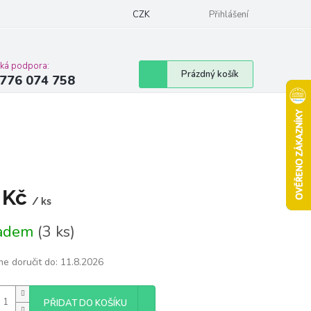
Podmínky ochrany osobních údajů
CZK
Moje objednávka
Přihlášení
Vrácení zbož
cká podpora:
Nákupní
Prázdný košík
776 074 758
košík
 Kč
/ ks
á
ladem
(3 ks)
e doručit do:
11.8.2026
PŘIDAT DO KOŠÍKU