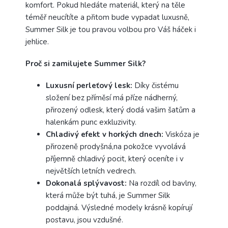
komfort. Pokud hledáte materiál, který na těle
téměř neucítíte a přitom bude vypadat luxusně,
Summer Silk je tou pravou volbou pro Váš háček i
jehlice.
Proč si zamilujete Summer Silk?
Luxusní perleťový lesk:
Díky čistému
složení bez příměsí má příze nádherný,
přirozený odlesk, který dodá vašim šatům a
halenkám punc exkluzivity.
Chladivý efekt v horkých dnech:
Viskóza je
přirozeně prodyšná,na pokožce vyvolává
příjemně chladivý pocit, který oceníte i v
největších letních vedrech.
Dokonalá splývavost:
Na rozdíl od bavlny,
která může být tuhá, je Summer Silk
poddajná. Výsledné modely krásně kopírují
postavu, jsou vzdušné.