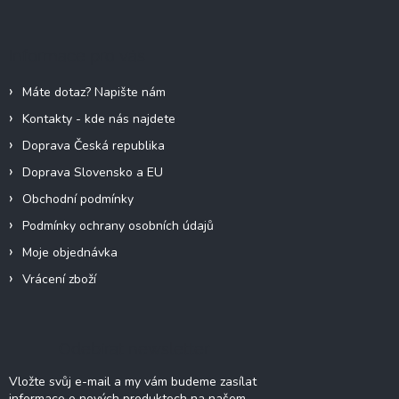
á
p
a
Informace pro vás
t
í
Máte dotaz? Napište nám
Kontakty - kde nás najdete
Doprava Česká republika
Doprava Slovensko a EU
Obchodní podmínky
Podmínky ochrany osobních údajů
Moje objednávka
Vrácení zboží
Odebírat newsletter
Vložte svůj e-mail a my vám budeme zasílat
informace o nových produktech na našem