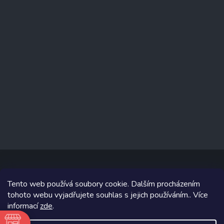
Tento web používá soubory cookie. Dalším procházením
Copyright 2026
www.prizealize.cz
. Všechna práva vyhrazena.
tohoto webu vyjadřujete souhlas s jejich používáním.. Více
informací
zde
.
Grafický návrh vytvořil a na Shoptet implementoval
Tomáš Hlad
&
Shoptetak.cz
.