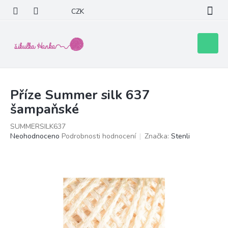
Přejít
CZK
na
obsah
Nákupní
košík
Příze Summer silk 637
šampaňské
SUMMERSILK637
Průměrné
Neohodnoceno
Podrobnosti hodnocení
Značka:
Stenli
hodnocení
produktu
je
0,0
z
5
hvězdiček.