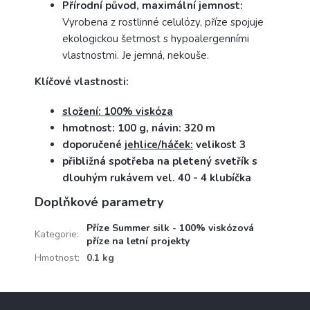
Přírodní původ, maximální jemnost:
Vyrobena z rostlinné celulózy, příze spojuje
ekologickou šetrnost s hypoalergenními
vlastnostmi. Je jemná, nekouše.
Klíčové vlastnosti:
složení: 100% viskóza
hmotnost: 100 g, návin: 320 m
doporučené
jehlice/háček:
velikost 3
přibližná spotřeba na pletený svetřík s
dlouhým rukávem vel. 40 - 4 klubíčka
Doplňkové parametry
Příze Summer silk - 100% viskózová
Kategorie
:
příze na letní projekty
Hmotnost
:
0.1 kg
Z