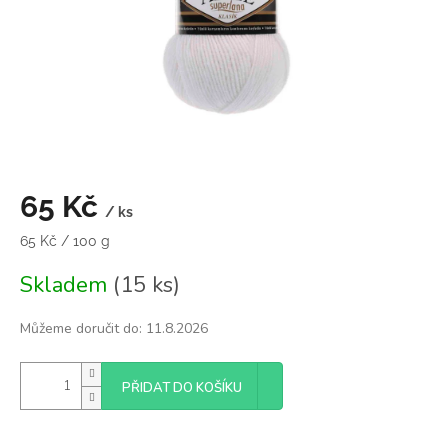
65 Kč
/ ks
Měrná
65 Kč / 100 g
cena:
Skladem
(15 ks)
Můžeme doručit do:
11.8.2026
PŘIDAT DO KOŠÍKU