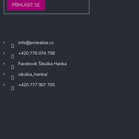
PŘIHLÁSIT SE
Kontakt
info
@
prizealize.cz
+420 776 074 758
Facebook Šikulka Hanka
sikulka_hanka/
+420 777 907 705