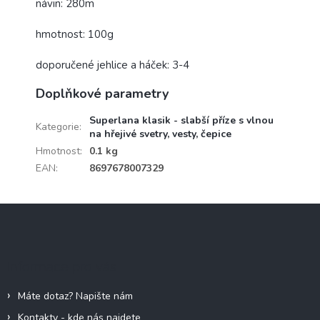
návin: 280m
hmotnost: 100g
doporučené jehlice a háček: 3-4
Doplňkové parametry
Superlana klasik - slabší příze s vlnou
Kategorie
:
na hřejivé svetry, vesty, čepice
Hmotnost
:
0.1 kg
EAN
:
8697678007329
Z
á
p
a
Informace pro vás
t
í
Máte dotaz? Napište nám
Kontakty - kde nás najdete