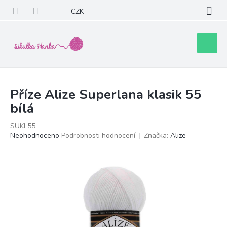
Přejít
CZK
na
obsah
Nákupní
košík
Příze Alize Superlana klasik 55
bílá
SUKL55
Průměrné
Neohodnoceno
Podrobnosti hodnocení
Značka:
Alize
hodnocení
produktu
je
0,0
z
5
hvězdiček.