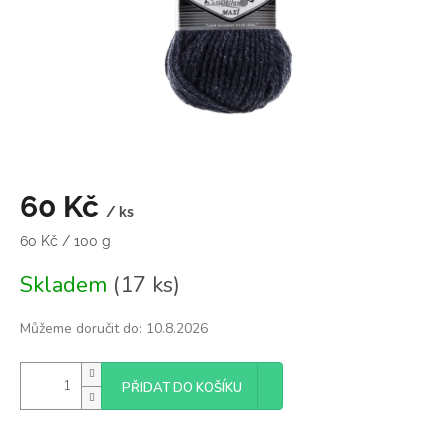
60 Kč
/ ks
Měrná
60 Kč / 100 g
cena:
Skladem
(17 ks)
Můžeme doručit do:
10.8.2026
PŘIDAT DO KOŠÍKU