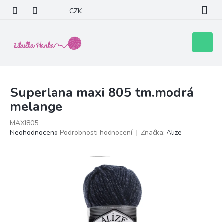
Přejít
CZK
na
obsah
Nákupní
košík
Superlana maxi 805 tm.modrá
melange
MAXI805
Průměrné
Neohodnoceno
Podrobnosti hodnocení
Značka:
Alize
hodnocení
produktu
je
0,0
z
5
hvězdiček.