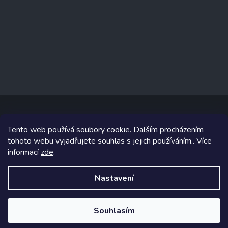
Tento web používá soubory cookie. Dalším procházením
Copyright 2026
www.prizealize.cz
. Všechna práva vyhrazena.
tohoto webu vyjadřujete souhlas s jejich používáním.. Více
informací
zde
.
Grafický návrh vytvořil a na Shoptet implementoval
Tomáš Hlad
&
Shoptetak.cz
.
Nastavení
Vytvořil Shoptet
Souhlasím