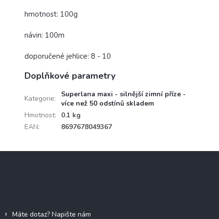
hmotnost: 100g
návin: 100m
doporučené jehlice: 8 - 10
Doplňkové parametry
Superlana maxi - silnější zimní příze -
Kategorie
:
více než 50 odstínů skladem
Hmotnost
:
0.1 kg
EAN
:
8697678049367
Z
á
p
a
Informace pro vás
t
í
Máte dotaz? Napište nám