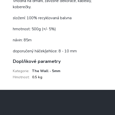
Vhodná na drhání, závěsné dekorace, kabelky,
koberečky.
složení: 100% recyklovaná balvna
hmotnost: 500g (+/- 5%)
návin: 85m
doporučený háček/jehlice: 8 - 10 mm
Doplňkové parametry
Kategorie
:
The Wall - 5mm
Hmotnost
:
0.5 kg
Z
á
p
a
Informace pro vás
t