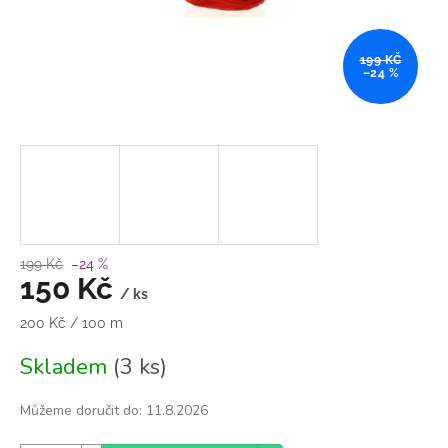
199 KČ
–24 %
199 Kč
–24 %
150 Kč
/ ks
Měrná
200 Kč / 100 m
cena:
Skladem
(3 ks)
Můžeme doručit do:
11.8.2026