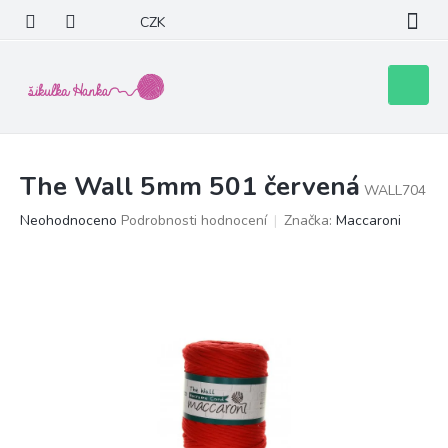
Přejít
CZK
na
obsah
Nákupní
košík
The Wall 5mm 501 červená
WALL704
Průměrné
Neohodnoceno
Podrobnosti hodnocení
Značka:
Maccaroni
hodnocení
produktu
je
0,0
z
5
hvězdiček.