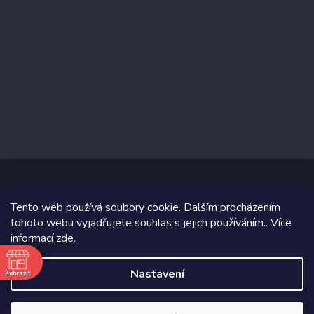
Tento web používá soubory cookie. Dalším procházením
Copyright 2026
www.prizealize.cz
. Všechna práva vyhrazena.
tohoto webu vyjadřujete souhlas s jejich používáním.. Více
informací
zde
.
Grafický návrh vytvořil a na Shoptet implementoval
Tomáš Hlad
&
Shoptetak.cz
.
Nastavení
Zobrazit
ě
Vytvořil Shoptet