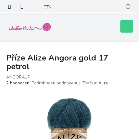
Přejít
CZK
na
obsah
Nákupní
košík
Příze Alize Angora gold 17
petrol
ANGORA17
Průměrné
2 hodnocení
Podrobnosti hodnocení
Značka:
Alize
hodnocení
produktu
je
5,0
z
5
hvězdiček.