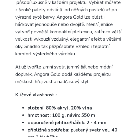
působí luxusně v každém projektu. Vybírat můžete
z široké palety odstínů od něžných pastelů až po
výrazné syté barvy. Angora Gold lze plést i
háčkovat jednoduše nebo dvojitě. Menší jehlice
vytvoří pevnější, kompaktní pleteninu, zatímco větší
velikosti vykouzlí vzdušný, elegantní efekt s většími
oky. Snadno tak přizpůsobíte vzhled i teplotní
komfort výsledného výrobku.
Ať už tvoříte zimní svetr, jemný šál nebo módní
doplněk, Angora Gold dodá každému projektu
měkkost, hřejivost a nadčasový styl.
Klíčové vlastnosti:
složení: 80% akryl, 20% vlna
hmotnost: 100 g, návin: 550 m
doporučené jehlice/háček: 2 - 4 mm
přibližná spotřeba: pletený svetr vel. 40 –