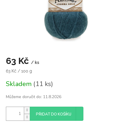
63 Kč
/ ks
Měrná
63 Kč / 100 g
cena:
Skladem
(11 ks)
Můžeme doručit do:
11.8.2026
PŘIDAT DO KOŠÍKU