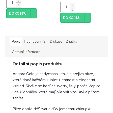
je
4,7
z
DO KOŠÍKU
5
DO KOŠÍKU
hvězdiček.
Popis
Hodnocení (2)
Diskuze
Značka
Ostatní informace
Detailní popis produktu
Angora Gold je nadýchaná, lehká a hřejivá příze,
která dodá každému úpletu jemnost a elegantní
vzhled. Skvěle se hodí na svetry, šály, ponča, čepice
i další doplňky, které mají působit vzdušně a přitom
zahřát.
Příze dobře drží tvar a díky jemnému chloupku