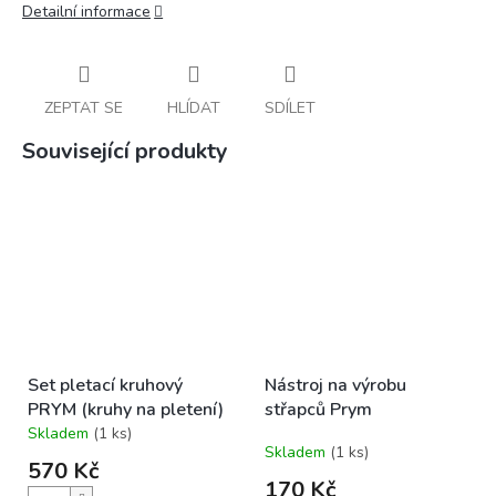
Detailní informace
ZEPTAT SE
HLÍDAT
SDÍLET
Související produkty
Set pletací kruhový
Nástroj na výrobu
PRYM (kruhy na pletení)
střapců Prym
Skladem
(1 ks)
Průměrné
Skladem
(1 ks)
hodnocení
570 Kč
produktu
170 Kč