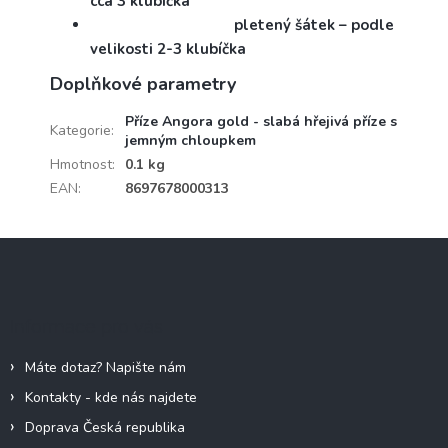
cca 3 klubíčka
pletený šátek – podle
velikosti 2-3 klubíčka
Doplňkové parametry
Příze Angora gold - slabá hřejivá příze s
Kategorie
:
jemným chloupkem
Hmotnost
:
0.1 kg
EAN
:
8697678000313
Z
á
p
a
Informace pro vás
t
í
Máte dotaz? Napište nám
Kontakty - kde nás najdete
Doprava Česká republika