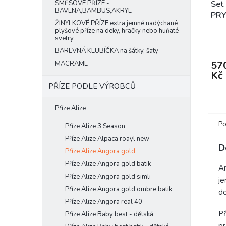
SMĚSOVÉ PŘÍZE -
Set 
BAVLNA,BAMBUS,AKRYL
PRY
ŽINYLKOVÉ PŘÍZE extra jemné nadýchané
plyšové příze na deky, hračky nebo huňaté
Prům
svetry
hodn
BAREVNÁ KLUBÍČKA na šátky, šaty
prod
je
57
MACRAME
4,7
Kč
z
PŘÍZE PODLE VÝROBCŮ
5
hvěz
Příze Alize
Po
Příze Alize 3 Season
Příze Alize Alpaca roayl new
D
Příze Alize Angora gold
Příze Alize Angora gold batik
An
Příze Alize Angora gold simli
je
Příze Alize Angora gold ombre batik
do
Příze Alize Angora real 40
Př
Příze Alize Baby best - dětská
pr