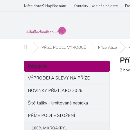
Přejít
Máte dotaz? Napište nám
Kontakty - kde nás najdete
Do
na
obsah
Domů
PŘÍZE PODLE VÝROBCŮ
Příze Alize
Př
P
Přeskočit
o
Kategorie
kategorie
Prům
2 ho
s
hodn
t
VÝPRODEJ A SLEVY NA PŘÍZE
produ
r
je
a
NOVINKY PŘÍZÍ JARO 2026
5,0
n
z
Šité tašky - limitovaná nabídka
5
n
hvězd
í
PŘÍZE PODLE SLOŽENÍ
p
a
100% MIKROAKRYL
n