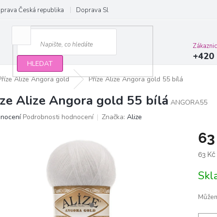
prava Česká republika
Doprava Slovensko a EU
Obchodní podmínky
Zákazni
+420 
HLEDAT
Příze Alize Angora gold
Příze Alize Angora gold 55 bílá
íze Alize Angora gold 55 bílá
ANGORA55
ěrné
dnocení
Podrobnosti hodnocení
Značka:
Alize
ocení
63
ktu
Měrn
63 Kč
cena:
Sk
iček.
Můžem