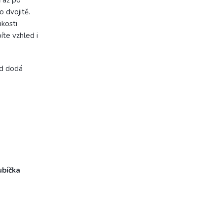
 dvojitě.
ikosti
íte vzhled i
ld dodá
íčka