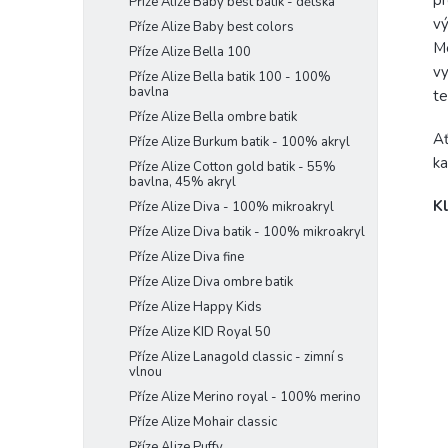
Příze Alize Baby best batik - dětská
vý
Příze Alize Baby best colors
Me
Příze Alize Bella 100
vy
Příze Alize Bella batik 100 - 100%
bavlna
te
Příze Alize Bella ombre batik
Ať
Příze Alize Burkum batik - 100% akryl
ka
Příze Alize Cotton gold batik - 55%
bavlna, 45% akryl
Kl
Příze Alize Diva - 100% mikroakryl
Příze Alize Diva batik - 100% mikroakryl
Příze Alize Diva fine
Příze Alize Diva ombre batik
Příze Alize Happy Kids
Příze Alize KID Royal 50
Příze Alize Lanagold classic - zimní s
vlnou
Příze Alize Merino royal - 100% merino
Příze Alize Mohair classic
Příze Alize Puffy