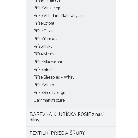
Příze Himalaya
Příze Vlna-hep
Příze VH - Fine Natural yarns
Příze Etrofil
Příze Gazzal
Příze Yarn art
Příze Nako
Příze Mirafil
Příze Maccaroni
Příze Stenli
Příze Sheepjes - Whirl
Příze Vlnap
Příze Rico Design
Garnmanufacture
BAREVNÁ KLUBÍČKA ROSIE z naší
dílny
TEXTILNÍ PŘÍZE A ŠŇŮRY