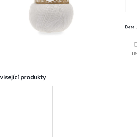
Detail
TI
visející produkty