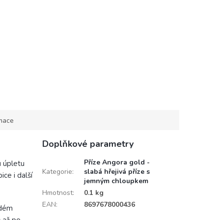
rmace
Doplňkové parametry
Příze Angora gold -
u úpletu
Kategorie
:
slabá hřejivá příze s
ice i další
jemným chloupkem
Hmotnost
:
0.1 kg
EAN
:
8697678000436
ždém
ů až po