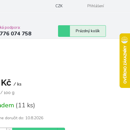
Podmínky ochrany osobních údajů
CZK
Moje objednávka
Přihlášení
Vrácení zbož
cká podpora:
Nákupní
Prázdný košík
776 074 758
košík
 Kč
/ ks
á
 / 100 g
ladem
(11 ks)
e doručit do:
10.8.2026