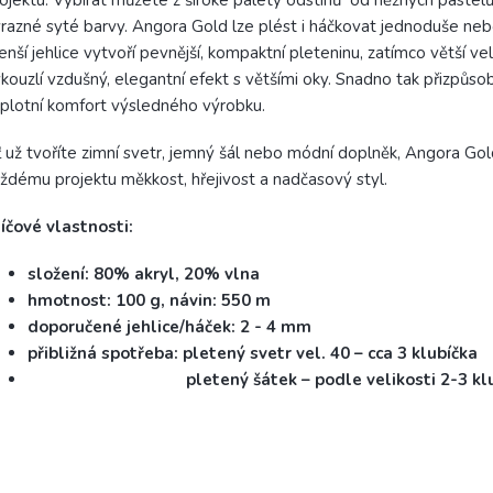
razné syté barvy. Angora Gold lze plést i háčkovat jednoduše nebo
nší jehlice vytvoří pevnější, kompaktní pleteninu, zatímco větší vel
kouzlí vzdušný, elegantní efekt s většími oky. Snadno tak přizpůsob
plotní komfort výsledného výrobku.
 už tvoříte zimní svetr, jemný šál nebo módní doplněk, Angora Go
ždému projektu měkkost, hřejivost a nadčasový styl.
íčové vlastnosti:
složení: 80% akryl, 20% vlna
hmotnost: 100 g, návin: 550 m
doporučené jehlice/háček: 2 - 4 mm
přibližná spotřeba: pletený svetr vel. 40 – cca 3 klubíčka
pletený šátek – podle velikosti 2-3 klub