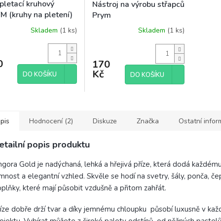
pletací kruhový
Nástroj na výrobu střapců
M (kruhy na pletení)
Prym
Skladem
(1 ks)
Skladem
(1 ks)
ěrné
ocení
uktu
0
170
Kč
DO KOŠÍKU
DO KOŠÍKU
diček.
pis
Hodnocení (2)
Diskuze
Značka
Ostatní info
etailní popis produktu
gora Gold je nadýchaná, lehká a hřejivá příze, která dodá každém
mnost a elegantní vzhled. Skvěle se hodí na svetry, šály, ponča, čep
plňky, které mají působit vzdušně a přitom zahřát.
íze dobře drží tvar a díky jemnému chloupku působí luxusně v ka
ojektu. Vybírat můžete z široké palety odstínů od něžných pastel