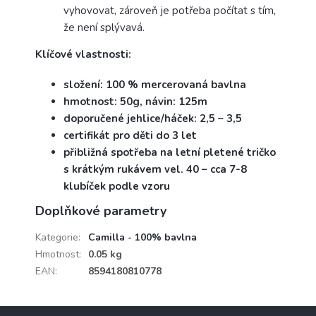
vyhovovat, zároveň je potřeba počítat s tím,
že není splývavá.
Klíčové vlastnosti:
složení: 100 % mercerovaná bavlna
hmotnost: 50g, návin: 125m
doporučené jehlice/háček: 2,5 – 3,5
certifikát pro děti do 3 let
přibližná spotřeba na letní pletené tričko
s krátkým rukávem vel. 40 – cca 7-8
klubíček podle vzoru
Doplňkové parametry
Kategorie
:
Camilla - 100% bavlna
Hmotnost
:
0.05 kg
EAN
:
8594180810778
Z