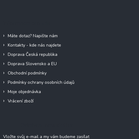
á
p
a
Informace pro vás
t
í
Máte dotaz? Napište nám
Kontakty - kde nás najdete
Doprava Česká republika
Doprava Slovensko a EU
Obchodní podmínky
Podmínky ochrany osobních údajů
Moje objednávka
Vrácení zboží
Odebírat newsletter
Vložte svůj e-mail a my vám budeme zasílat