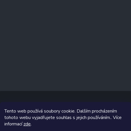
Tento web používá soubory cookie. Dalším procházením
Copyright 2026
www.prizealize.cz
. Všechna práva vyhrazena.
tohoto webu vyjadřujete souhlas s jejich používáním.. Více
informací
zde
.
Grafický návrh vytvořil a na Shoptet implementoval
Tomáš Hlad
&
Shoptetak.cz
.