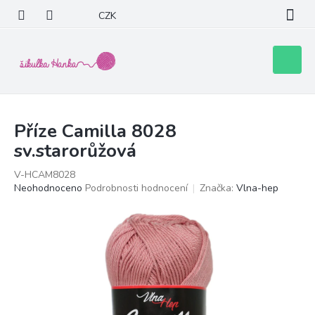
Přejít
CZK
na
obsah
Nákupní
košík
Příze Camilla 8028
sv.starorůžová
V-HCAM8028
Průměrné
Neohodnoceno
Podrobnosti hodnocení
Značka:
Vlna-hep
hodnocení
produktu
je
0,0
z
5
hvězdiček.