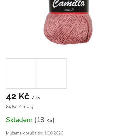
42 Kč
/ ks
Měrná
84 Kč / 100 g
cena:
Skladem
(18 ks)
Můžeme doručit do:
10.8.2026