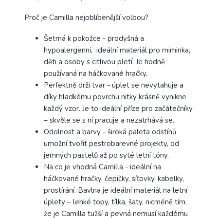
Proč je Camilla nejoblíbenější volbou?
Šetrná k pokožce - prodyšná a
hypoalergenní, ideální materiál pro miminka,
děti a osoby s citlivou pletí. Je hodně
používaná na háčkované hračky.
Perfektně drží tvar - úplet se nevytahuje a
díky hladkému povrchu nitky krásně vynikne
každý vzor. Je to ideální příze pro začátečníky
– skvěle se s ní pracuje a nezatrhává se.
Odolnost a barvy - široká paleta odstínů
umožní tvořit pestrobarevné projekty, od
jemných pastelů až po syté letní tóny.
Na co je vhodná Camilla - ideální na
háčkované hračky, čepičky, síťovky, kabelky,
prostírání. Bavlna je ideální materiál na letní
úplety – lehké topy, tílka, šaty, nicméně tím,
že je Camilla tužší a pevná nemusí každému