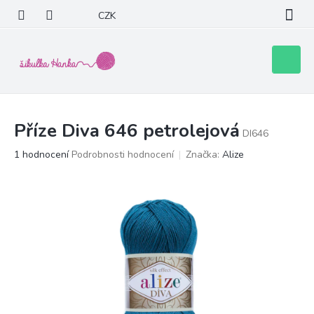
Přejít
CZK
na
obsah
Nákupní
košík
Příze Diva 646 petrolejová
DI646
Průměrné
1 hodnocení
Podrobnosti hodnocení
Značka:
Alize
hodnocení
produktu
je
5,0
z
5
hvězdiček.