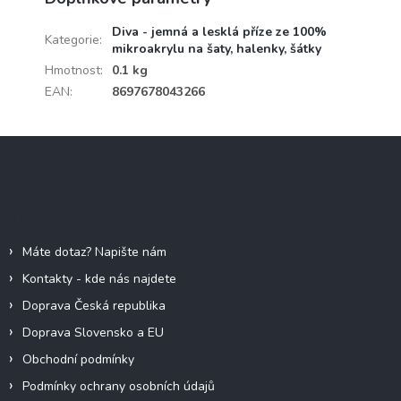
Diva - jemná a lesklá příze ze 100%
Kategorie
:
mikroakrylu na šaty, halenky, šátky
Hmotnost
:
0.1 kg
EAN
:
8697678043266
Z
á
p
a
Informace pro vás
t
í
Máte dotaz? Napište nám
Kontakty - kde nás najdete
Doprava Česká republika
Doprava Slovensko a EU
Obchodní podmínky
Podmínky ochrany osobních údajů