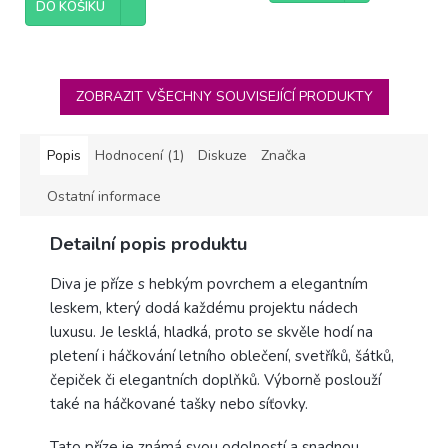
DO KOŠÍKU
5
hvězdiček.
ZOBRAZIT VŠECHNY SOUVISEJÍCÍ PRODUKTY
Popis
Hodnocení (1)
Diskuze
Značka
Ostatní informace
Detailní popis produktu
Diva je příze s hebkým povrchem a elegantním
leskem, který dodá každému projektu nádech
luxusu. Je lesklá, hladká, proto se skvěle hodí na
pletení i háčkování letního oblečení, svetříků, šátků,
čepiček či elegantních doplňků. Výborně poslouží
také na háčkované tašky nebo síťovky.
Tato příze je známá svou odolností a snadnou