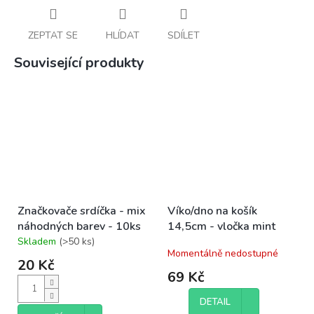
ZEPTAT SE
HLÍDAT
SDÍLET
Související produkty
Značkovače srdíčka - mix
Víko/dno na košík
náhodných barev - 10ks
14,5cm - vločka mint
Skladem
(>50 ks)
Průměrné
Momentálně nedostupné
hodnocení
20 Kč
produktu
69 Kč
je
5,0
DETAIL
z