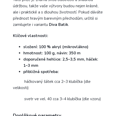
údržbou, takže vaše výtvory budou nejen krásné,
ale i praktické a s dlouhou životností. Pokud dáváte
přednost hravým barevným přechodům, určitě si
zamilujete i variantu
Diva Batik
.
Klíčové vlastnosti:
složení: 100 % akryl (mikrovlákno)
hmotnost: 100 g, návin: 350 m
doporučené hehlice: 2,5–3,5 mm, háček:
1–3 mm
přibližná spotřeba:
háčkovaný šátek cca 2–3 klubíčka (dle
velikosti)
svetr ve vel. 40 cca 3–4 klubíčka (dle vzoru)
Doplňkové parametry