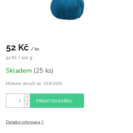
52 Kč
/ ks
Měrná
52 Kč / 100 g
cena:
Skladem
(25 ks)
Můžeme doručit do:
10.8.2026
PŘIDAT DO KOŠÍKU
Detailní informace