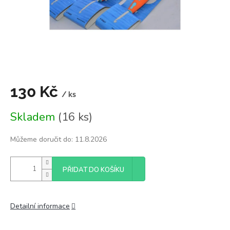
130 Kč
/ ks
Měrná
Skladem
(16 ks)
cena:
Můžeme doručit do:
11.8.2026
PŘIDAT DO KOŠÍKU
Detailní informace