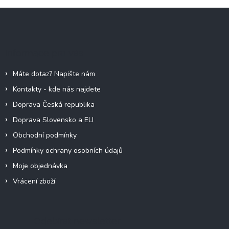
Z
á
p
a
Informace pro vás
t
í
Máte dotaz? Napište nám
Kontakty - kde nás najdete
Doprava Česká republika
Doprava Slovensko a EU
Obchodní podmínky
Podmínky ochrany osobních údajů
Moje objednávka
Vrácení zboží
Odebírat newsletter