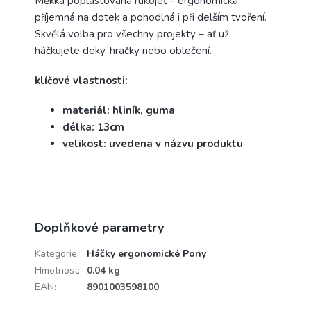
Měkká poplastovaná rukojeť – ergonomická,
příjemná na dotek a pohodlná i při delším tvoření.
Skvělá volba pro všechny projekty – ať už
háčkujete deky, hračky nebo oblečení.
klíčové vlastnosti:
materiál: hliník, guma
délka: 13cm
velikost: uvedena v názvu produktu
Doplňkové parametry
Kategorie
:
Háčky ergonomické Pony
Hmotnost
:
0.04 kg
EAN
:
8901003598100