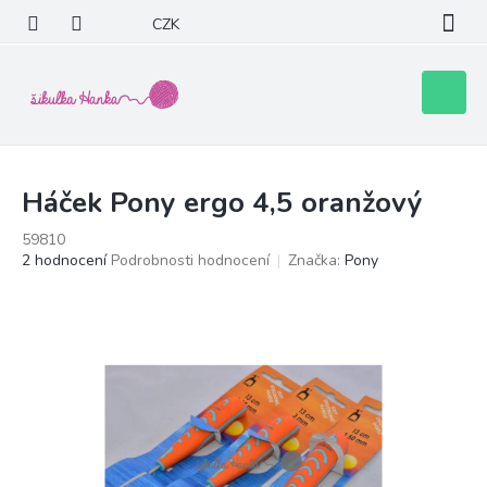
Přejít
CZK
na
obsah
Nákupní
košík
Háček Pony ergo 4,5 oranžový
59810
Průměrné
2 hodnocení
Podrobnosti hodnocení
Značka:
Pony
hodnocení
produktu
je
5,0
z
5
hvězdiček.