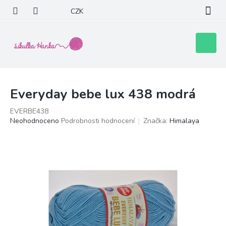
Přejít
CZK
na
obsah
Nákupní
košík
Everyday bebe lux 438 modrá
EVERBE438
Průměrné
Neohodnoceno
Podrobnosti hodnocení
Značka:
Himalaya
hodnocení
produktu
je
0,0
z
5
hvězdiček.