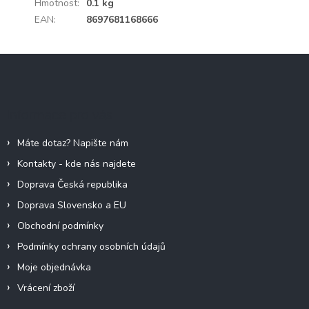
Hmotnost
:
0.1 kg
EAN
:
8697681168666
Z
á
p
a
Informace pro vás
t
í
Máte dotaz? Napište nám
Kontakty - kde nás najdete
Doprava Česká republika
Doprava Slovensko a EU
Obchodní podmínky
Podmínky ochrany osobních údajů
Moje objednávka
Vrácení zboží