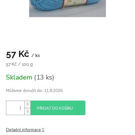
57 Kč
/ ks
Měrná
57 Kč / 100 g
cena:
Skladem
(13 ks)
Můžeme doručit do:
11.8.2026
PŘIDAT DO KOŠÍKU
Detailní informace