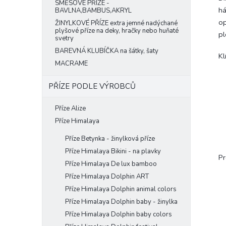
SMĚSOVÉ PŘÍZE -
há
BAVLNA,BAMBUS,AKRYL
op
ŽINYLKOVÉ PŘÍZE extra jemné nadýchané
plyšové příze na deky, hračky nebo huňaté
pl
svetry
BAREVNÁ KLUBÍČKA na šátky, šaty
Kl
MACRAME
PŘÍZE PODLE VÝROBCŮ
Příze Alize
Příze Himalaya
Příze Betynka - žinylková příze
Příze Himalaya Bikini - na plavky
Pr
Příze Himalaya De lux bamboo
Příze Himalaya Dolphin ART
Příze Himalaya Dolphin animal colors
Příze Himalaya Dolphin baby - žinylka
Příze Himalaya Dolphin baby colors