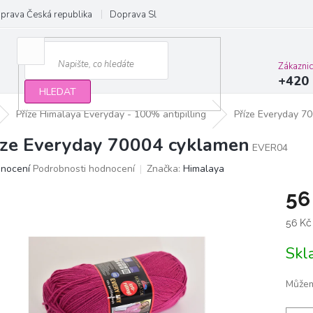
prava Česká republika
Doprava Slovensko a EU
Obchodní podmínky
Zákazni
+420 
HLEDAT
Příze Himalaya Everyday - 100% antipilling
Příze Everyday 7
íze Everyday 70004 cyklamen
EVER04
ěrné
dnocení
Podrobnosti hodnocení
Značka:
Himalaya
ocení
56
ktu
Měrn
56 Kč
cena:
Sk
iček.
Můžem