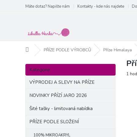
Přejít
Máte dotaz? Napište nám
Kontakty - kde nás najdete
Do
na
obsah
Domů
PŘÍZE PODLE VÝROBCŮ
Příze Himalaya
Př
P
Přeskočit
o
Kategorie
kategorie
Prům
1 ho
s
hodn
t
VÝPRODEJ A SLEVY NA PŘÍZE
produ
r
je
a
NOVINKY PŘÍZÍ JARO 2026
5,0
n
z
Šité tašky - limitovaná nabídka
5
n
hvězd
í
PŘÍZE PODLE SLOŽENÍ
p
a
100% MIKROAKRYL
n