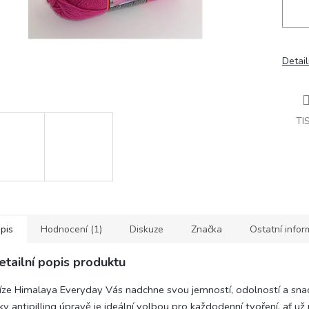
Detail
TI
pis
Hodnocení (1)
Diskuze
Značka
Ostatní info
etailní popis produktu
íze Himalaya Everyday Vás nadchne svou jemností, odolností a sna
ky antipilling úpravě je ideální volbou pro každodenní tvoření, ať u