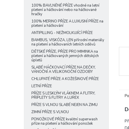
e
100% BAVLNĚNÉ PŘÍZE vhodné na letní
pletení a háčkování nebo na háčkované
l
hračky
100% MERINO PŘÍZE A LUXUSNÍ PŘÍZE na
pletení a háčkování
ANTIPILLING - NEŽMOLKUJÍCÍ PŘÍZE
BAMBUS, VISKÓZA, LEN přírodní materiály
na pletení a háčkovaních letních oděvů
DĚTSKÉ PŘÍZE, PŘÍZE PRO MIMINKA na
pletení a háčkovaných jemných dětských
úpletů
SLABÉ HÁČKOVACÍ PŘÍZE NA DEČKY,
VÁNOČNÍ A VELIKONOČNÍ OZDOBY
CHLUPATÉ PŘÍZE A KOŽEŠINOVÉ PŘÍZE
LETNÍ PŘÍZE
PŘÍZE S LESKLÝM VLÁKNEM A FLITRY,
Po
PŘÍPLETY S FLITRY A LUREX
PŘÍZE S VLNOU SLABÉ NEJEN NA ZIMU
D
ZIMNÍ PŘÍZE S VLNOU
PONOŽKOVÉ PŘÍZE kvalitní superwash
Př
příze na pletení a háčkování ponožek
Dí