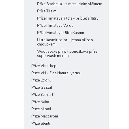
Příze Starbella - s metalickým vláknem
Příže Tilsim
Příze Himalaya Yildiz - příplet s flitry
Příze Himalaya Verda
Příze Himalaya Ultra Kasmir
Ultra kasmir color - jemná příze s
chloupkem
Wool socks print - ponožková příze
superwash merino
Příze Vlna-hep
Příze VH - Fine Natural yarns
Příze Etrofil
Příze Gazzal
Příze Yarn art
Příze Nako
Příze Mirafil
Příze Maccaroni
Příze Stenli