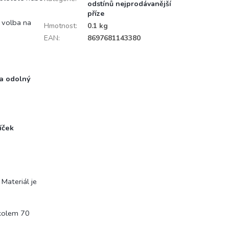
odstínů nejprodávanější
příze
í volba na
Hmotnost
:
0.1 kg
EAN
:
8697681143380
 a odolný
íček
Materiál je
 kolem 70