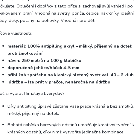
čkujete. Oblečení i doplňky z této příze si zachovají svůj vzhled i po
akovaném praní. Vhodná na svetry, ponča, čepice, nákrčníky, ideáln
édy, deky, potahy na pohovky. Vhodná i pro děti.
íčové vlastnosti:
materiál: 100% antipilling akryl – měkký, příjemný na dotek
proti žmolkování
návin: 250 metrů na 100 g klubíčku
doporučené jehlice/háček 4–5 mm
přibližná spotřeba na klasický pletený svetr vel. 40 – 6 klub
údržba – lze prát v pračce, nenáročná na údržbu
oč si vybrat Himalaya Everyday?
Díky antipilling úpravě zůstane Vaše práce krásná a bez žmolků. 
měkký, příjemný na dotek.
Bohatá nabídka barevných odstínů umožňuje kreativní tvoření,
krásných odstínů, díky nimž vytvoříte jedinečné kombinace