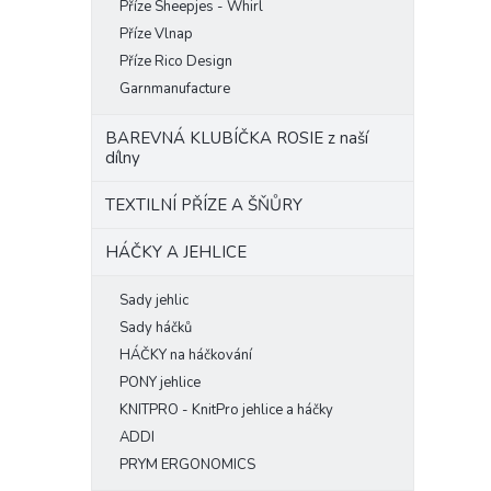
Příze Sheepjes - Whirl
Příze Vlnap
Příze Rico Design
Garnmanufacture
BAREVNÁ KLUBÍČKA ROSIE z naší
dílny
TEXTILNÍ PŘÍZE A ŠŇŮRY
HÁČKY A JEHLICE
Sady jehlic
Sady háčků
HÁČKY na háčkování
PONY jehlice
KNITPRO - KnitPro jehlice a háčky
ADDI
PRYM ERGONOMICS