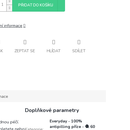
PŘIDAT DO KOŠÍKU
ní informace
SK
ZEPTAT SE
HLÍDAT
SDÍLET
rmace
Doplňkové parametry
Everyday - 100%
dnou péčí.
antipilling příze - 🧶 60
ž pletete nebo
Kategorie
: