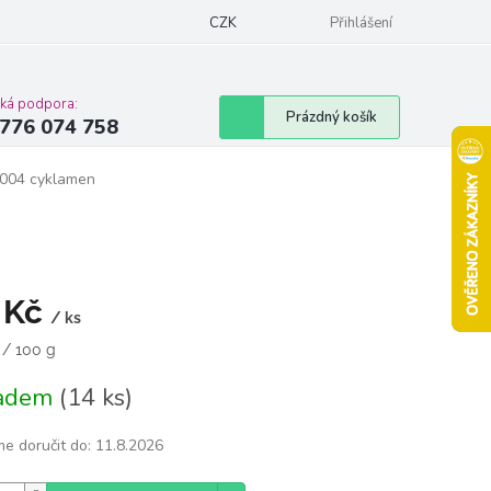
Podmínky ochrany osobních údajů
CZK
Moje objednávka
Přihlášení
Vrácení zbož
cká podpora:
Nákupní
Prázdný košík
776 074 758
košík
0004 cyklamen
 Kč
/ ks
á
 / 100 g
ladem
(14 ks)
e doručit do:
11.8.2026