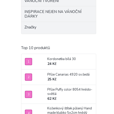
VÁNOČNÍ TVOŘENÍ
INSPIRACE NEJEN NA VÁNOČNÍ
DÁRKY
Značky
Top 10 produktů
Kordonetka bílá 30
24 Kč
Příze Canarias 4920 sv.šedá
25 Kč
Příze Puffy color 8054 hnědo-
světlá
62 Kč
Koženkový štítek půlený Hand
made klubko 5x2cm hnědý