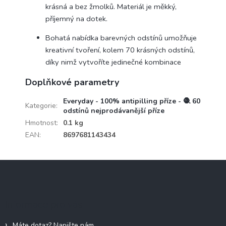
krásná a bez žmolků. Materiál je měkký,
příjemný na dotek.
Bohatá nabídka barevných odstínů umožňuje
kreativní tvoření, kolem 70 krásných odstínů,
díky nimž vytvoříte jedinečné kombinace
Doplňkové parametry
Everyday - 100% antipilling příze - 🧶 60
Kategorie
:
odstínů nejprodávanější příze
Hmotnost
:
0.1 kg
EAN
:
8697681143434
Z
á
p
a
Informace pro vás
t
í
Máte dotaz? Napište nám