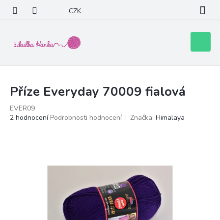
Přejít
CZK
na
obsah
Nákupní
košík
Příze Everyday 70009 fialová
EVER09
Průměrné
2 hodnocení
Podrobnosti hodnocení
Značka:
Himalaya
hodnocení
produktu
je
5,0
z
5
hvězdiček.