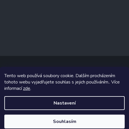
Tento web používá soubory cookie. Dalším procházením
Copyright 2026
www.prizealize.cz
. Všechna práva vyhrazena.
tohoto webu vyjadřujete souhlas s jejich používáním.. Více
informací
zde
.
Grafický návrh vytvořil a na Shoptet implementoval
Tomáš Hlad
&
Shoptetak.cz
.
Nastavení
Vytvořil Shoptet
Souhlasím