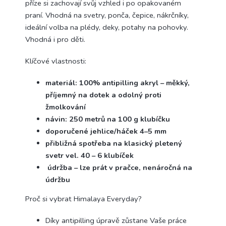
příze si zachovají svůj vzhled i po opakovaném
praní. Vhodná na svetry, ponča, čepice, nákrčníky,
ideální volba na plédy, deky, potahy na pohovky.
Vhodná i pro děti.
Klíčové vlastnosti:
materiál: 100% antipilling akryl – měkký,
příjemný na dotek a odolný proti
žmolkování
návin: 250 metrů na 100 g klubíčku
doporučené jehlice/háček 4–5 mm
přibližná spotřeba na klasický pletený
svetr vel. 40 – 6 klubíček
údržba – lze prát v pračce, nenáročná na
údržbu
Proč si vybrat Himalaya Everyday?
Díky antipilling úpravě zůstane Vaše práce