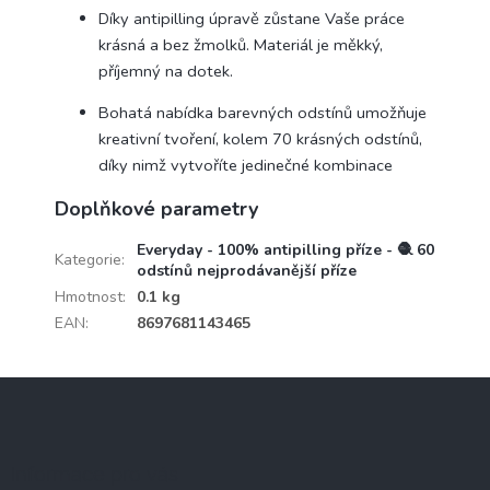
Díky antipilling úpravě zůstane Vaše práce
krásná a bez žmolků. Materiál je měkký,
příjemný na dotek.
Bohatá nabídka barevných odstínů umožňuje
kreativní tvoření, kolem 70 krásných odstínů,
díky nimž vytvoříte jedinečné kombinace
Doplňkové parametry
Everyday - 100% antipilling příze - 🧶 60
Kategorie
:
odstínů nejprodávanější příze
Hmotnost
:
0.1 kg
EAN
:
8697681143465
Z
á
p
a
Informace pro vás
t