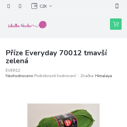
Přejít
CZK
na
obsah
Nákupní
košík
Příze Everyday 70012 tmavší
zelená
EVER12
Průměrné
Neohodnoceno
Podrobnosti hodnocení
Značka:
Himalaya
hodnocení
produktu
je
0,0
z
5
hvězdiček.