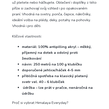
už pletete nebo háčkujete. Oblečení i doplňky z této
příze si zachovají svůj vzhled i po opakovaném
praní. Vhodná na svetry, ponča, čepice, nákrčníky,
ideální volba na plédy, deky, potahy na pohovky.
Vhodná i pro děti.
Klíčové vlastnosti:
materiál: 100% antipilling akryl – měkký,
příjemný na dotek a odolný proti
žmolkování
návin: 250 metrů na 100 g klubíčku
doporučené jehlice/háček 4–5 mm
přibližná spotřeba na klasický pletený
svetr vel. 40 – 6 klubíček
údržba – lze prát v pračce, nenáročná na
údržbu
Proč si vybrat Himalaya Everyday?