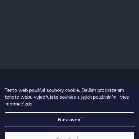
Tento web používá soubory cookie. Dalším procházením
Copyright 2026
www.prizealize.cz
. Všechna práva vyhrazena.
tohoto webu vyjadřujete souhlas s jejich používáním.. Více
informací
zde
.
Grafický návrh vytvořil a na Shoptet implementoval
Tomáš Hlad
&
Shoptetak.cz
.
Nastavení
Vytvořil Shoptet